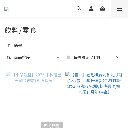
飲料/零食
套
用
篩選
篩
選
商品排序
每頁顯示 24 個
(0/20)
品
牌
CHILL
愛吃
(79)
胖
肉
即將開賣