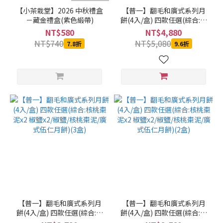
舖
【小茶栽堂】2026 中秋禮盒
【普一】翻毛和廣式系列月
(44)
－藏金禮盒(紫色緞帶)
餅(4入/盒) 四款任選(綜合:核
十
桃棗泥x2 椒鹽x2/椒鹽/核桃
NT$580
NT$4,880
棗泥/廣式伍仁月餅)(4盒)
全
NT$740
NT$5,080
7.8折
9.6折
(42)
千
巧
谷
烘
焙
工
場
(36)
普
一
(26)
cammie
【普一】翻毛和廣式系列月
【普一】翻毛和廣式系列月
餅(4入/盒) 四款任選(綜合:核
(21)
餅(4入/盒) 四款任選(綜合:核
桃棗泥x2 椒鹽x2/椒鹽/核桃
桃棗泥x2 椒鹽x2/椒鹽/核桃