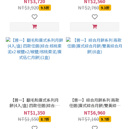
NT$3,720
NT$2,560
Bessie
棗泥/廣式伍仁月餅)(3盒)
棗泥/廣式伍仁月餅)(2盒)
NT$3,920
NT$2,760
9.5折
9.3折
Byer
貝思寶
兒
(17)
台
北
晶
華
酒
店
(17)
池
上
【普一】翻毛和廣式系列月
【普一】綜合月餅系列 兩款
鄉
餅(4入/盒) 四款任選(綜合:核
任選(廣式綜合月餅/雙黃綜合
農
桃棗泥x2 椒鹽x2/椒鹽/核桃
月餅)(6盒)
NT$1,350
NT$6,960
會
棗泥/廣式伍仁月餅)(1盒)
NT$1,550
NT$7,160
(17)
8.7折
9.7折