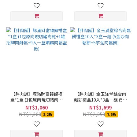
【胖肉舖】豚滿財富臻饌禮
【胖肉舖】金玉滿堂綜合肉
盒*1盒 (1包原肉現切豬肉乾
鬆餅禮盒10入*3盒一組 (5金
+1罐招牌肉酥鬆+9入一盒爆
沙肉鬆餅+5芋泥肉鬆餅)
NT$1,060
NT$1,699
餡肉鬆蛋捲)
NT$1,300
NT$2,250
8.2折
7.6折