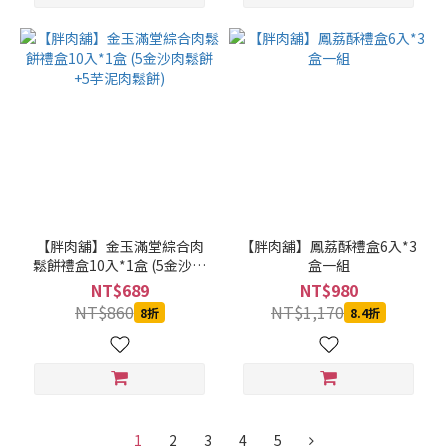
【胖肉舖】金玉滿堂綜合肉
【胖肉舖】鳳荔酥禮盒6入*3
鬆餅禮盒10入*1盒 (5金沙肉
盒一組
鬆餅+5芋泥肉鬆餅)
NT$689
NT$980
NT$860
NT$1,170
8折
8.4折
1
2
3
4
5