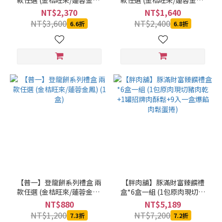
款任選 (金桔旺來/蓮蓉金鳳)
款任選 (金桔旺來/蓮蓉金鳳)
(3盒)
(2盒)
NT$2,370
NT$1,640
NT$3,600
NT$2,400
6.6折
6.8折
【普一】登龍餅系列禮盒 兩
【胖肉舖】豚滿財富臻饌禮
款任選 (金桔旺來/蓮蓉金鳳)
盒*6盒一組 (1包原肉現切豬
(1盒)
肉乾+1罐招牌肉酥鬆+9入一
NT$880
NT$5,189
盒爆餡肉鬆蛋捲)
NT$1,200
NT$7,200
7.3折
7.2折