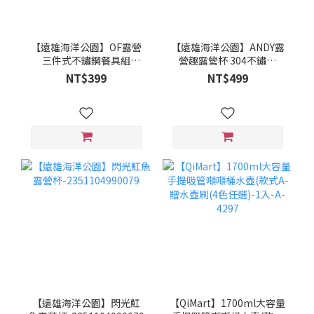
【遠雄海洋公園】OF露營
【遠雄海洋公園】ANDY露
三件式不鏽鋼餐具組
營趣露營杯 304不鏽鋼
>2353103990159
2351104990055
NT$399
NT$499
【遠雄海洋公園】閃光魟
【QiMart】1700ml大容量