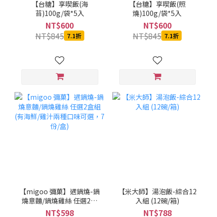
【台糖】享喫飯(海
【台糖】享喫飯(照
苔)100g/袋*5入
燒)100g/袋*5入
NT$600
NT$600
NT$845
NT$845
7.1折
7.1折
【migoo 彌菓】遇鍋燒-鍋
【米大師】湯泡飯-綜合12
燒意麵/鍋燒雞絲 任選2盒
入組 (12碗/箱)
組(有海鮮/雞汁兩種口味可
NT$598
NT$788