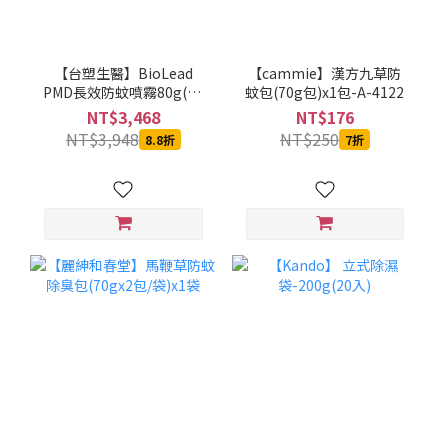
【台塑生醫】BioLead
【cammie】漢方九草防
PMD長效防蚊噴霧80g(12
蚊包(70g包)x1包-A-4122
入/組)
NT$3,468
NT$176
NT$3,948
NT$250
8.8折
7折