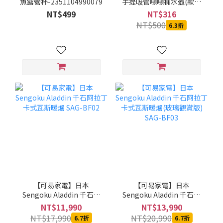
魚露營杯-2351104990079
手提吸管噸噸桶水壺(款式
A-贈水壺刷(4色任選)-1入-
NT$499
NT$316
A-4297
NT$500
6.3折
【可易家電】日本
【可易家電】日本
Sengoku Aladdin 千石阿
Sengoku Aladdin 千石阿
拉丁卡式瓦斯暖爐 SAG-
拉丁卡式瓦斯暖爐(玻璃觀
NT$11,990
NT$13,990
BF02
賞版) SAG-BF03
NT$17,990
NT$20,990
6.7折
6.7折