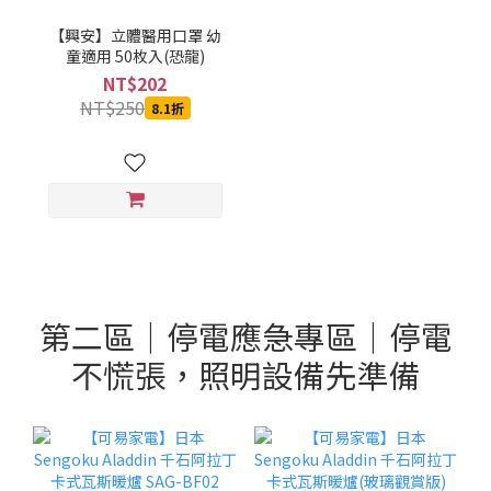
【興安】立體醫用口罩 幼
童適用 50枚入(恐龍)
NT$202
NT$250
8.1折
第二區｜停電應急專區｜停電
不慌張，照明設備先準備