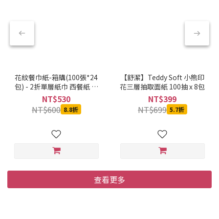
花紋餐巾紙-箱購(100張*24
【舒潔】Teddy Soft 小熊印
包) - 2折單層紙巾 西餐紙 牛
花三層抽取面紙 100抽 x 8包
排紙 口布紙 衛生紙 萬用紙巾
NT$530
NT$399
NT$600
NT$699
8.8折
5.7折
查看更多