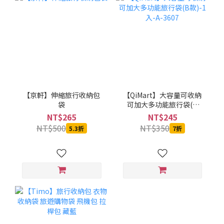
【京軒】伸縮旅行收納包
【QiMart】大容量可收納
袋
可加大多功能旅行袋(B
款)-1入-A-3607
NT$265
NT$245
NT$500
NT$350
5.3折
7折