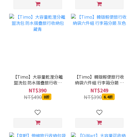
【Timo】大容量乾溼分離
【Timo】韓版輕便旅行收
盥洗包 防水摺疊旅行收納
納袋六件組 行李箱分類 灰
包 藏青
色
NT$390
NT$249
NT$490
NT$390
8折
6.4折