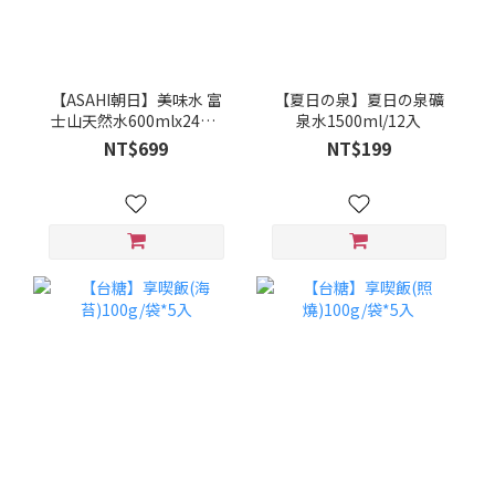
【ASAHI朝日】美味水 富
【夏日の泉】夏日の泉礦
士山天然水600mlx24入/
泉水1500ml/12入
箱 一箱
NT$699
NT$199