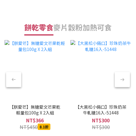
餅乾零食
麥片穀粉
加熱可食
【朕愛芒】無糖愛文芒果乾
【大黑松小倆口】珍珠奶茶
輕量包100g X 2入組
牛軋糖16入-51448
NT$366
NT$300
NT$450
NT$300
8.1折