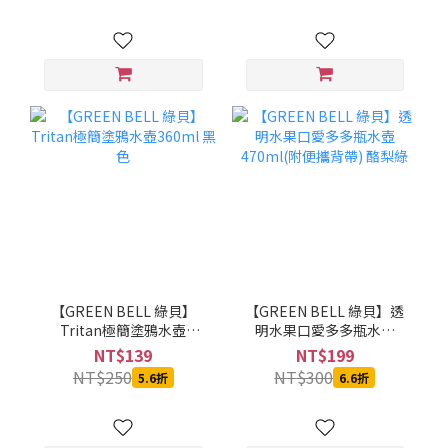
【GREEN BELL 綠貝】
【GREEN BELL 綠貝】透
Tritan極簡塗鴉水壺
明水果口愛多多瓶水壺
360ml 黑色
470ml(附便攜背帶) 酪梨
NT$139
NT$199
綠
NT$250
NT$300
5.6折
6.6折