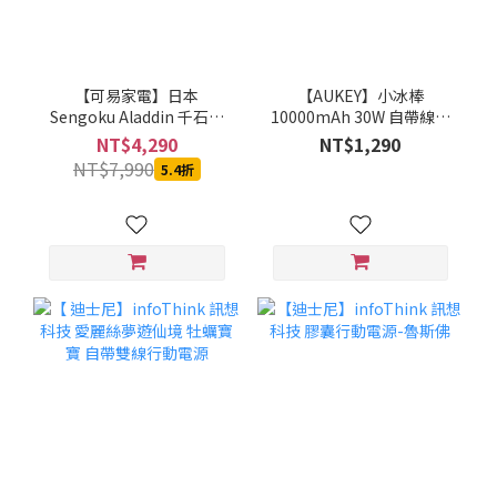
【可易家電】日本
【AUKEY】小冰棒
Sengoku Aladdin 千石阿
10000mAh 30W 自帶線行
拉丁神燈音箱 (三色可選)
動電源 PB-Y61
NT$4,290
NT$1,290
SAL-SP01
NT$7,990
5.4折