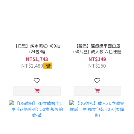
【貝恩】純水濕紙巾80抽
【蘊倡】醫療級平面口罩
x24包/箱
(50片盒)-成人款 六色任選
NT$1,743
NT$149
NT$2,480
NT$150
7折