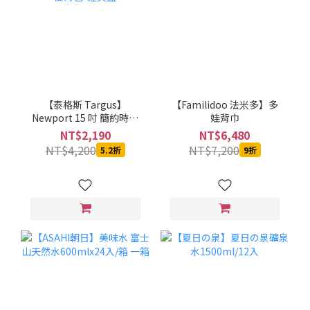
【泰格斯 Targus】
【Familidoo 法米多】多
Newport 15 吋 簡約時尚
娃背巾
電腦後背包-經典藍
NT$2,190
NT$6,480
NT$4,200
NT$7,200
5.2折
9折