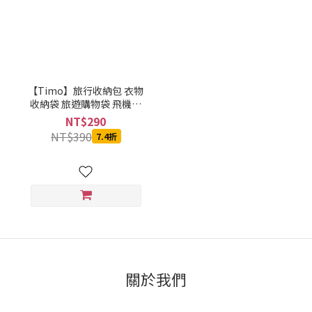
【Timo】旅行收納包 衣物
收納袋 旅遊購物袋 飛機包
拉桿包 藏藍
NT$290
NT$390
7.4折
關於我們