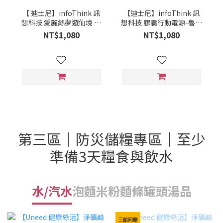
【 迪士尼】infoThink 訊
【迪士尼】infoThink 訊
想科技 愛麗絲夢遊仙境 牡
想科技 膠囊行動電源-魯斯
蠣寶寶 自帶雙線行動電源
佛
NT$1,080
NT$1,080
第三區｜防災儲糧專區｜至少
準備3天糧食與飲水
水/汽水
泡麵米粉麵條
罐頭湯品
三館同慶