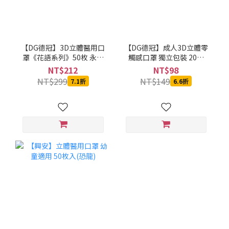
【DG德冠】3D立體醫用口
【DG德冠】成人3D立體零
罩《花語系列》50枚 永恆
觸感口罩 獨立包裝 20入
的愛-黃
(柔霧紫)
NT$212
NT$98
NT$299
NT$149
7.1折
6.6折