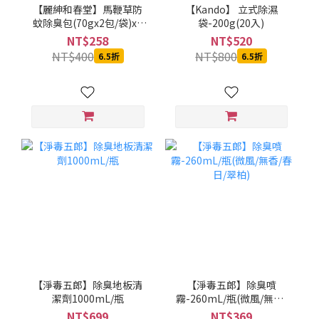
【麗紳和春堂】馬鞭草防
【Kando】 立式除濕
蚊除臭包(70gx2包/袋)x1
袋-200g(20入)
袋
NT$258
NT$520
NT$400
NT$800
6.5折
6.5折
【淨毒五郎】除臭地板清
【淨毒五郎】除臭噴
潔劑1000mL/瓶
霧-260mL/瓶(微風/無香/
春日/翠柏)
NT$699
NT$369