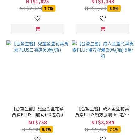
NT$1,825
NT$1,343
價格
NT$2,370
NT$1,580
7.7折
8.5折
(NT$)
~
【台塑生醫】兒童金盞花葉
【台塑生醫】成人金盞花葉
黃素PLUS口嚼錠(60粒/瓶)
黃素PLUS複方膠囊(60粒/瓶)
5盒/組
NT$758
NT$3,834
NT$790
NT$5,400
9.6折
7.1折