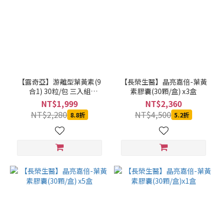
【露奇亞】游離型葉黃素(9
【長榮生醫】晶亮嘉倍-葉黃
合1) 30粒/包 三入組
素膠囊(30顆/盒) x3盒
200565-3
NT$1,999
NT$2,360
NT$2,280
NT$4,500
8.8折
5.2折