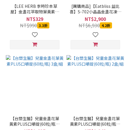
長
【LEE HERB 李時珍本草
[團購商品]【Eatbliss 益比
榮
屋】金盞花萃取物葉黃素精
喜】S-702小晶晶金盞花凍含
生
華飲 12入/盒
葉黃素－葡萄口味 15入x7盒
NT$329
NT$2,900
醫
NT$990
NT$6,930
3.3折
4.2折
(3)
露
奇
亞
(2)
Eatbliss
益比喜
(1)
LEE
HERB
李時
珍本
草屋
【台塑生醫】兒童金盞花葉
【台塑生醫】兒童金盞花葉
(1)
黃素PLUS口嚼錠(60粒/瓶) 3
黃素PLUS口嚼錠(60粒/瓶) 2
盒/組
盒/組