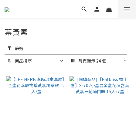
葉黃素
套
用
篩選
篩
選
商品排序
每頁顯示 24 個
(0/20)
品
牌
台
塑
生
醫
(7)