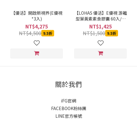
【優活】開啟新視界(E優視
【LOHAS 優活】E優視 游離
*3入)
型葉黃素素食膠囊 60入/瓶
(全素可食)
NT$4,275
NT$1,425
NT$4,500
NT$1,500
9.5折
9.5折
關於我們
iFG官網
FACEBOOK粉絲團
LINE官方帳號