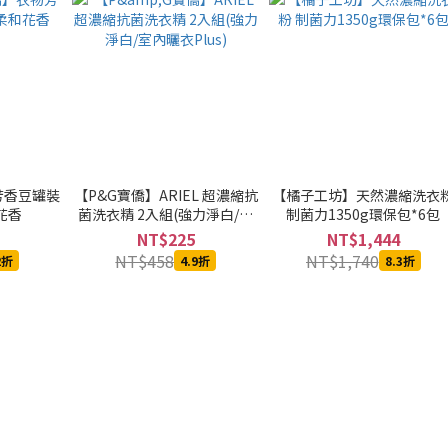
芳香豆罐裝
【P&G寶僑】ARIEL 超濃縮抗
【橘子工坊】天然濃縮洗衣
和花香
菌洗衣精 2入組(強力淨白/室
制菌力1350g環保包*6包
內曬衣Plus)
NT$225
NT$1,444
NT$458
NT$1,740
2折
4.9折
8.3折