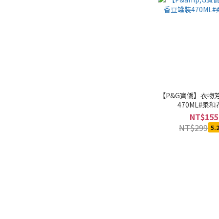
【P&G寶僑】衣物
470ML#柔
NT$155
NT$299
5.