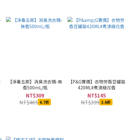
無
【淨毒五郎】消臭洗衣精-無
【P&G寶僑】衣物芳香豆罐裝
香500mL/瓶
420ML#煮沸級花香
NT$309
NT$145
NT$465
NT$399
6.7折
3.6折