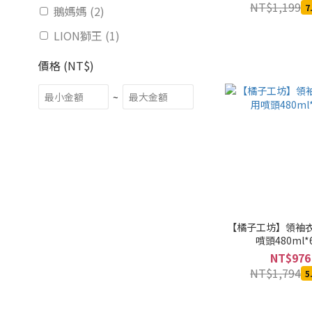
NT$1,199
7
鵝媽媽 (2)
LION獅王 (1)
價格 (NT$)
~
【橘子工坊】領袖
噴頭480ml*
NT$976
NT$1,794
5