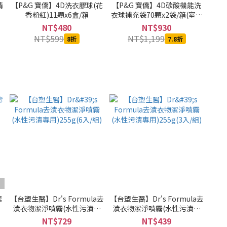
清
【P&G 寶僑】4D洗衣膠球(花
【P&G 寶僑】4D碳酸機能洗
香粉紅)11顆x6盒/箱
衣球補充袋70顆x2袋/箱(室內
晾乾)
NT$480
NT$930
NT$599
NT$1,199
8折
7.8折
素
【台塑生醫】Dr's Formula去
【台塑生醫】Dr's Formula去
漬衣物潔淨噴霧(水性污漬專
漬衣物潔淨噴霧(水性污漬專
用)255g(6入/組)
用)255g(3入/組)
NT$729
NT$439