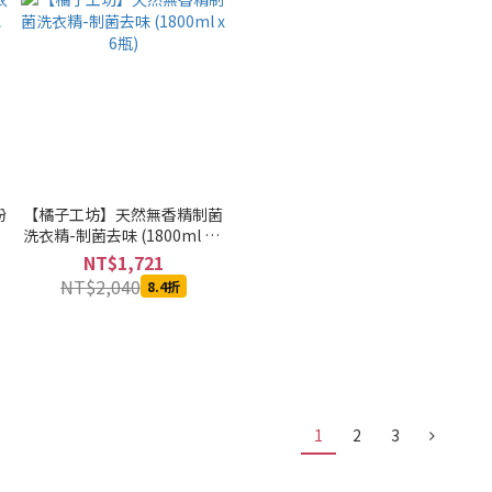
粉
【橘子工坊】天然無香精制菌
洗衣精-制菌去味 (1800ml x 6
瓶)
NT$1,721
NT$2,040
8.4折
1
2
3