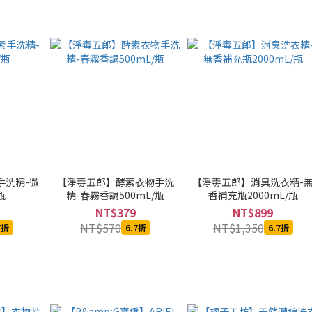
手洗精-微
【淨毒五郎】酵素衣物手洗
【淨毒五郎】消臭洗衣精-
瓶
精-春霧香調500mL/瓶
香補充瓶2000mL/瓶
NT$379
NT$899
NT$570
NT$1,350
7折
6.7折
6.7折