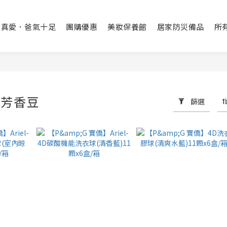
出真愛．爸氣十足
團購優惠
美妝保養館
居家防災備品
所
/芳香豆
篩選