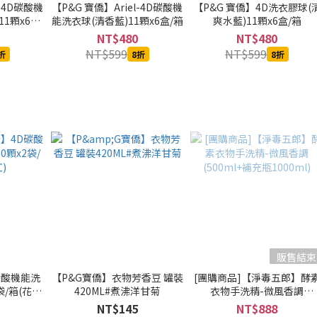
l-4D碳酸機
【P&G 寶僑】Ariel-4D碳酸機
【P&G 寶僑】4D洗衣膠球(
1顆x6盒/
能洗衣球(清香藍)11顆x6盒/箱
爽水藍)11顆x6盒/箱
NT$480
NT$480
NT$599
NT$599
折
8折
8折
販售結束
碳酸機能洗
【P&G寶僑】衣物芳香豆 罐裝
[團購商品]【淨毒五郎】酵
袋/箱(花香
420ML#煮沸洋甘菊
衣物手洗精-微風香調
(500ml+補充瓶1000ml)
NT$145
NT$888