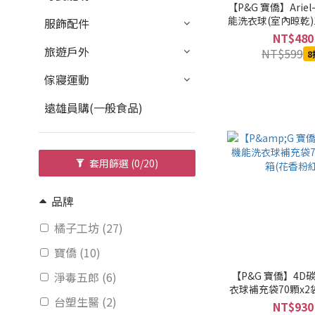
【P&G 寶僑】Arie
能洗衣球(室內晾乾)1
服飾配件
箱
NT$480
旅遊戶外
NT$599
8
傢寢運動
遠雄員購(一般食品)
套用篩選
(0/20)
品牌
橘子工坊 (27)
寶僑 (10)
淨毒五郎 (6)
【P&G 寶僑】4D
衣球補充袋70顆x2
台塑生醫 (2)
粉紅)
NT$930