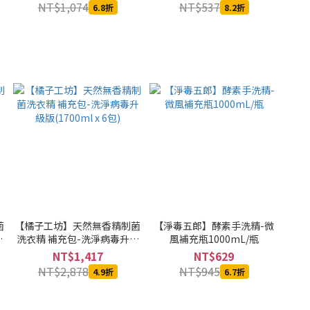
NT$1,074
NT$537
6.8折
8.2折
菌
【橘子工坊】天然無香精制菌
【淨毒五郎】酵素手洗精-微
洗衣精 補充包-洗淨病毒升級
風補充瓶1000mL/瓶
版(1700ml x 6包)
NT$1,417
NT$629
NT$2,878
NT$945
4.9折
6.7折