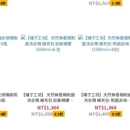
NT$1,515
.8折
5.9折
衣領精兩用
【橘子工坊】 天然無香精制菌
【橘子工坊】天然無香精制
6瓶
洗衣精 補充包 低敏親膚
洗衣精 補充包-制菌去味
1500ml x6 包
(1500ml x 6包)
NT$1,364
NT$1,364
NT$1,599
NT$1,439
.4折
8.5折
9.5折