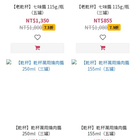
食
【老乾杯】七味醬 115g/瓶
【老乾杯】七味醬 115g/瓶
堂
（五罐）
（三罐）
(4)
NT$1,350
NT$855
美
NT$1,800
NT$1,080
7.5折
7.9折
味
大
師
(4)
蔣
府
宴
(4)
格
外
農
品
(3)
【乾杯】乾杯萬用燒肉醬
【乾杯】乾杯萬用燒肉醬
SanRemo
250ml（三罐）
155ml（五罐）