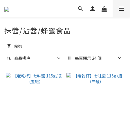
抹醬/沾醬/蜂蜜食品
套
用
篩選
篩
選
商品排序
每頁顯示 24 個
(0/20)
品
牌
乾
杯
(4)
泰
凱