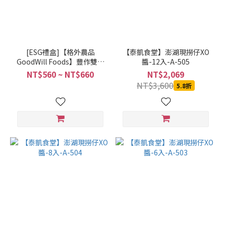
[ESG禮盒]【格外農品
【泰凱食堂】澎湖現撈仔XO
GoodWill Foods】豐作雙果
醬-12入-A-505
茶醬禮盒(2入)
NT$560 ~ NT$660
NT$2,069
NT$3,600
5.8折