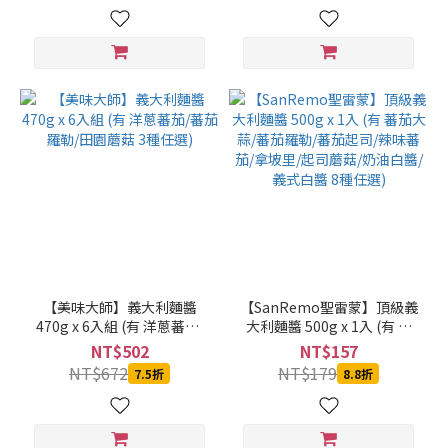
【美味大師】義大利麵醬
【SanRemo聖雷蒙】頂級義
470g x 6入組 (有 洋蔥蕃茄/
大利麵醬 500g x 1入 (有 蕃
蕃茄羅勒/田園蘑菇 3種任選)
茄大蒜/蕃茄羅勒/蕃茄起司/
NT$502
NT$157
辣味蕃茄/拿坡里/起司蘑菇/
NT$672
NT$179
7.5折
8.8折
奶油白醬/義式白醬 8種任選)