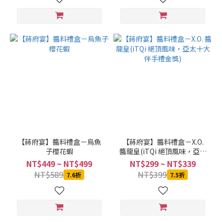
價格
(NT$)
~
【蔣府宴】醬料禮盒－烏魚
【蔣府宴】醬料禮盒－X.O.
子櫻花蝦
醬龍皇(iTQi 絕頂風味，亞太
十大伴手禮金獎)
NT$449 ~ NT$499
NT$299 ~ NT$339
NT$589
NT$399
7.6折
7.5折