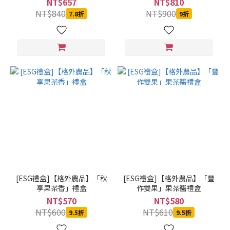
聖雷蒙
NT$657
NT$810
(2)
NT$840
NT$900
7.8折
9折
勝
利
廚
房
(1)
十
味
觀
(1)
格外農品
GoodWill
Foods
[ESG禮盒]【格外農品】「秋
[ESG禮盒]【格外農品】「豐
(1)
享果茶香」禮盒
作雙果」果茶醬禮盒
看
NT$570
NT$580
更
NT$600
NT$610
9.5折
9.5折
多