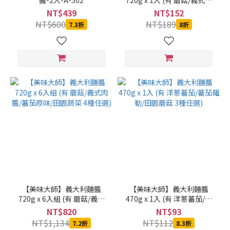
醬-2入-A-502
720g x 1入 (有 蘑菇/義式肉
醬/蕃茄原味/田園蔬菜 4種任
NT$439
NT$152
選)
NT$600
NT$189
7.3折
8折
【美味大師】義大利麵醬
【美味大師】義大利麵醬
720g x 6入組 (有 蘑菇/義式
470g x 1入 (有 洋蔥蕃茄/蕃
肉醬/蕃茄原味/田園蔬菜 4種
茄羅勒/田園蘑菇 3種任選)
NT$820
NT$93
任選)
NT$1,134
NT$112
7.2折
8.3折