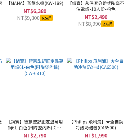
摺
【MANA】蒸餾水機(KW-189)
【鍋寶】永保潔分離式陶瓷不
沾電鍋-10人份-粉色
NT$6,380
NT$2,490
NT$9,800
6.5折
NT$8,990
2.8折
燙
【鍋寶】智慧型舒肥定溫萬用
【Philips 飛利浦】★全自動
鍋6L-白色(附陶瓷內鍋)(CW-
冷熱奶泡機(CA6500)
6810)
NT$2,790
NT$1,990