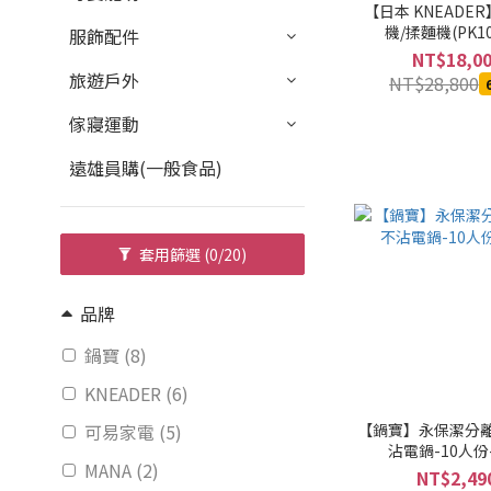
【日本 KNEADE
機/揉麵機(PK10
服飾配件
NT$18,0
旅遊戶外
NT$28,800
傢寢運動
遠雄員購(一般食品)
套用篩選
(0/20)
品牌
鍋寶 (8)
KNEADER (6)
可易家電 (5)
【鍋寶】永保潔分
沾電鍋-10人份
MANA (2)
NT$2,49