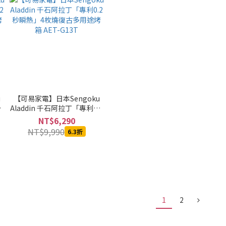
u
【可易家電】日本Sengoku
2
Aladdin 千石阿拉丁「專利0.2
烤
秒瞬熱」4枚燒復古多用途烤
NT$6,290
箱 AET-G13T
NT$9,990
6.3折
1
2