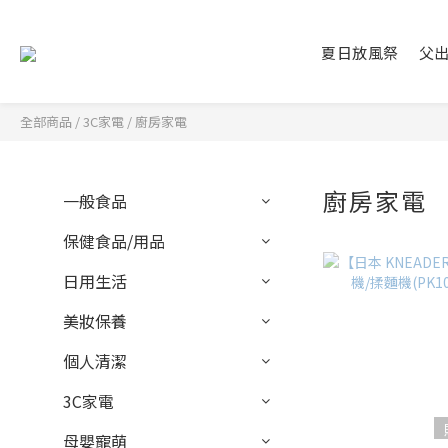
夏日放風祭
父
全部商品
/
3C家電
/
廚房家電
廚房家電
一般食品
保健食品/用品
日用生活
美妝保養
個人清潔
3C家電
母嬰寵萌