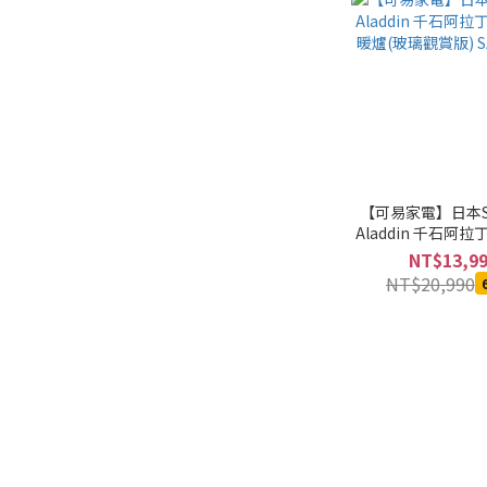
【可易家電】日本Se
Aladdin 千石阿
暖爐(玻璃觀賞版) SA
NT$13,9
NT$20,990