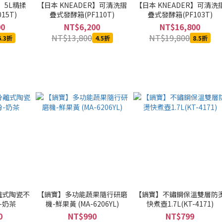
R】5L精揉
【日本 KNEADER】可清洗摺
【日本 KNEADER】可清洗
15T)
疊式發酵箱(PF110T)
疊式發酵箱(PF103T)
00
NT$6,200
NT$16,800
NT$13,800
NT$19,800
6.3折
4.5折
8.5折
離式陶瓷不
【鍋寶】多功能蔬果隨行研磨
【鍋寶】不鏽鋼保溫雙層防
-奶茶
機-鮮果黃 (MA-6206YL)
快煮壺1.7L(KT-4171)
0
NT$990
NT$799