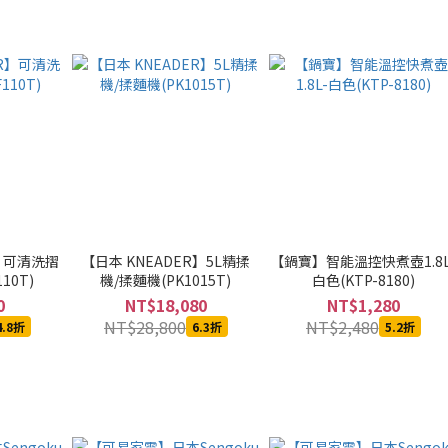
R】可清洗摺
【日本 KNEADER】5L精揉
【鍋寶】智能溫控快煮壺1.8L
10T)
機/揉麵機(PK1015T)
白色(KTP-8180)
0
NT$18,080
NT$1,280
NT$28,800
NT$2,480
4.8折
6.3折
5.2折