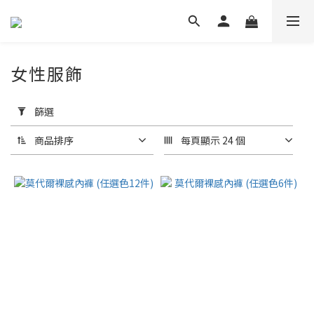
女性服飾
套
用
篩選
篩
選
商品排序
每頁顯示 24 個
(0/20)
品
牌
COMESAN
康森 (1)
價格
(NT$)