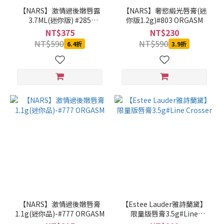
Estee
【NARS】激情過後嫩唇露
【NARS】奢慾緞光唇膏(迷
Lauder
3.7ML(迷你版) #285
你版1.2g)#803 ORGASM
雅詩蘭
UNBROKEN 低飽和的赤茶豆
NT$375
NT$230
沙色 溫柔玫瑰奶茶色
黛 (1)
NT$590
NT$590
6.4折
3.9折
價格
(NT$)
~
【NARS】激情過後嫩唇膏
【Estee Lauder雅詩蘭黛】
1.1g(迷你品)-#777 ORGASM
限量版唇膏3.5g#Line
Crosser