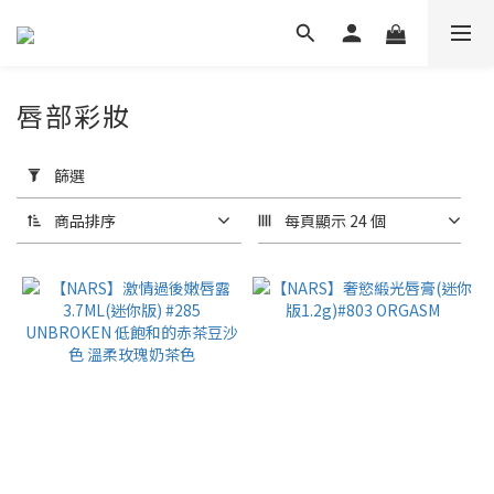
唇部彩妝
套
用
篩選
篩
選
商品排序
每頁顯示 24 個
(0/20)
品
牌
NARS
(3)
DIOR
迪奧
(1)