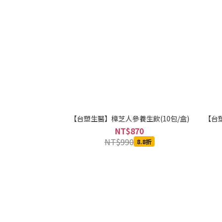
【台塑生醫】樟芝人參養生飲(10包/盒)
【台塑
NT$870
NT$990
8.8折