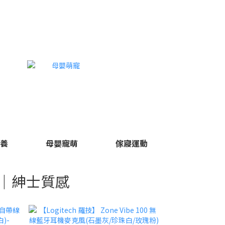
保養
母嬰寵萌
傢寢運動
｜紳士質感