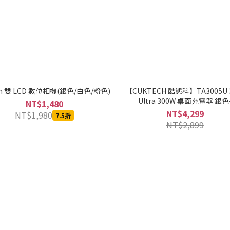
in 雙 LCD 數位相機(銀色/白色/粉色)
【CUKTECH 酷態科】TA3005U 
Ultra 300W 桌面充電器 銀色
NT$1,480
MOBCUKTRCOR010
NT$4,299
NT$1,980
7.5折
NT$2,899