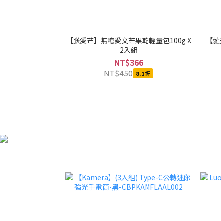
【朕愛芒】無糖愛文芒果乾輕量包100g X
【蕥米
2入組
NT$366
NT$450
8.1折