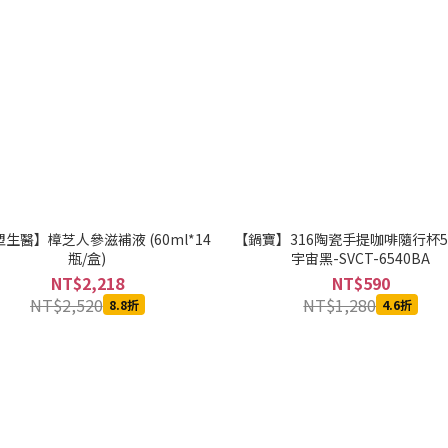
生醫】樟芝人參滋補液 (60ml*14
【鍋寶】316陶瓷手提咖啡隨行杯54
瓶/盒)
宇宙黑-SVCT-6540BA
NT$2,218
NT$590
NT$2,520
NT$1,280
8.8折
4.6折