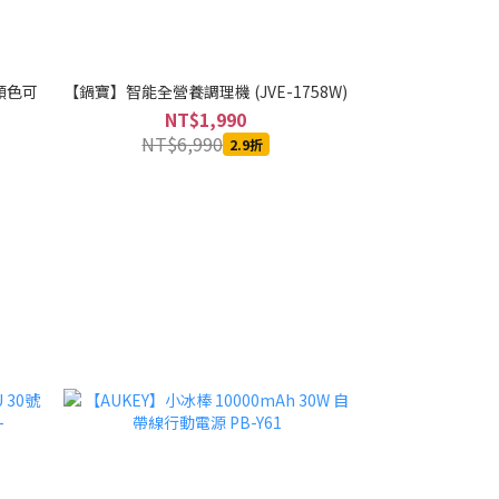
種顏色可
【鍋寶】智能全營養調理機 (JVE-1758W)
[團購商品]【m2
級版 30錠/盒 (商
NT$1,990
N
NT$6,990
2.9折
NT$1,