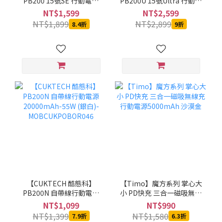
PB200 15號SE 行動電源
PB200U 15號Ultra 行動電
20000mAh-100W (灰色)-
源 20000mAh-210W (黑
NT$1,599
NT$2,599
MOBCUKPOBOR017
色)-MOBCUKPOBOR021
NT$1,899
NT$2,899
8.4折
9折
【CUKTECH 酷態科】
【Timo】魔方系列 掌心大
PB200N 自帶線行動電源
小 PD快充 三合一磁吸無線
20000mAh-55W (銀白)-
充行動電源5000mAh 沙漠
NT$1,099
NT$990
MOBCUKPOBOR046
金
NT$1,399
NT$1,580
7.9折
6.3折