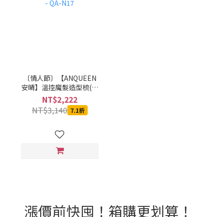
〔情人節〕【ANQUEEN
安晴】溫控魔髮造型梳(無
線版) - QA-N17
NT$2,222
NT$3,140
7.1折
漲價前快囤！箱購更划算！