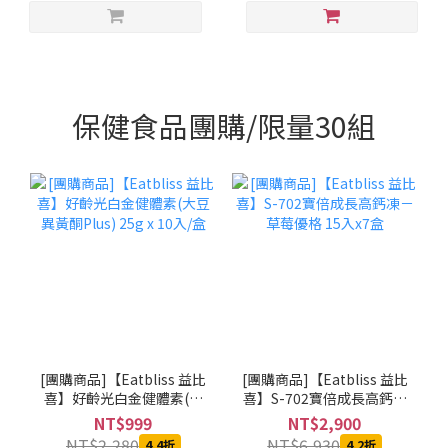
保健食品團購/限量30組
[團購商品]【Eatbliss 益比
[團購商品]【Eatbliss 益比
喜】好齡光白金健體素(大
喜】S-702寶倍成長高鈣凍
豆異黃酮Plus) 25g x 10入/
－草莓優格 15入x7盒
NT$999
NT$2,900
盒
NT$2,280
NT$6,930
4.4折
4.2折