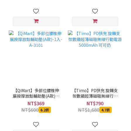
【QiMart】多部位腰椎伸
【Timo】PD快充 旋轉支
展按摩放鬆輔助墊(A款)-1
架數顯超薄磁吸無線行動
入-A-3101
電源 5000mAh 可可奶
NT$369
NT$790
NT$600
NT$1,680
6.2折
4.7折