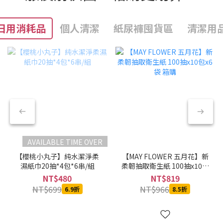
日用消耗品
個人清潔
紙尿褲囤貨區
清潔用
AVAILABLE TIME OVER
【櫻桃小丸子】純水潔淨柔
【MAY FLOWER 五月花】新
濕紙巾20抽*4包*6串/組
柔韌抽取衛生紙 100抽x10包
x6袋 箱購
NT$480
NT$819
NT$699
NT$966
6.9折
8.5折