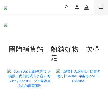
團購補貨站｜熱銷好物一次帶
走