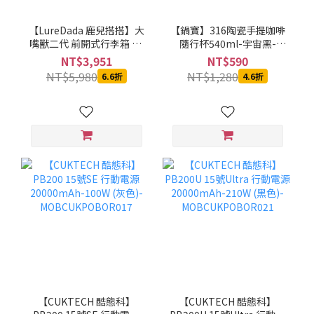
【LureDada 鹿兒搭搭】大
【鍋寶】316陶瓷手提咖啡
嘴獸二代 前開式行李箱 28
隨行杯540ml-宇宙黑-
吋 Buddy Beast II - 全台獨
SVCT-6540BA
NT$3,951
NT$590
家最安心的保固服務
NT$5,980
NT$1,280
6.6折
4.6折
【CUKTECH 酷態科】
【CUKTECH 酷態科】