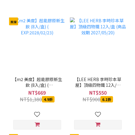
團購
【m2 美度】超能膠原新生
【LEE HERB 李時珍本草
飲 (8入/盒) (
屋】頂級四物鐵 12入/盒
EXP:2028/02/23)
(商品效期 2027/05/20)
NT$669
NT$550
NT$1,380
NT$900
4.9折
6.1折