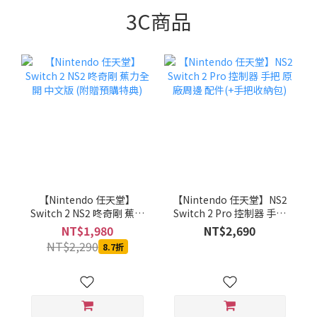
3C商品
【Nintendo 任天堂】
【Nintendo 任天堂】NS2
Switch 2 NS2 咚奇剛 蕉力
Switch 2 Pro 控制器 手把
全開 中文版 (附贈預購特
原廠周邊 配件(+手把收納
NT$1,980
NT$2,690
典)
包)
NT$2,290
8.7折