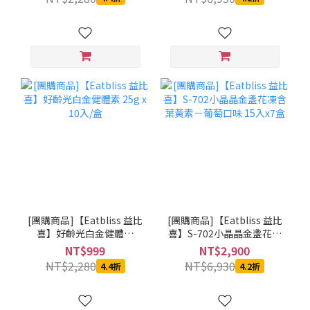
[團購商品]【Eatbliss 益比
[團購商品]【Eatbliss 益比
喜】好齡光白金健體素
喜】S-702小晶晶金盞花凍
25g x 10入/盒
含葉黃素－葡萄口味 15入
NT$999
NT$2,900
x7盒
NT$2,280
NT$6,930
4.4折
4.2折