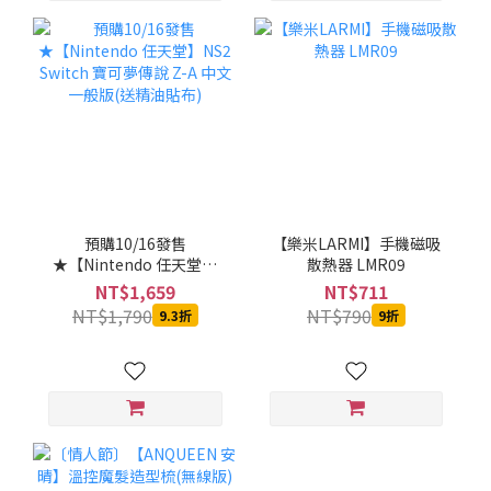
預購10/16發售
【樂米LARMI】手機磁吸
★【Nintendo 任天堂】
散熱器 LMR09
NS2 Switch 寶可夢傳說 Z-
NT$1,659
NT$711
A 中文一般版(送精油貼布)
NT$1,790
NT$790
9.3折
9折