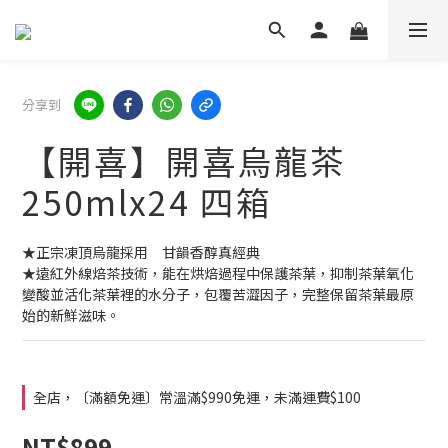
分享到
【開喜】開喜烏龍茶
250mlx24 四箱
★正宗凍頂烏龍採用　甘韻香醇真經典 
★遠紅外線焙茶技術，能在烘焙過程中保護茶葉，抑制茶葉氧化
變酸並活化茶葉裡的水分子，包覆苦澀因子，完整保留茶葉最原
始的新鮮滋味。
全店，〔滿額免運〕常溫滿$990免運，未滿運費$100
NT$899