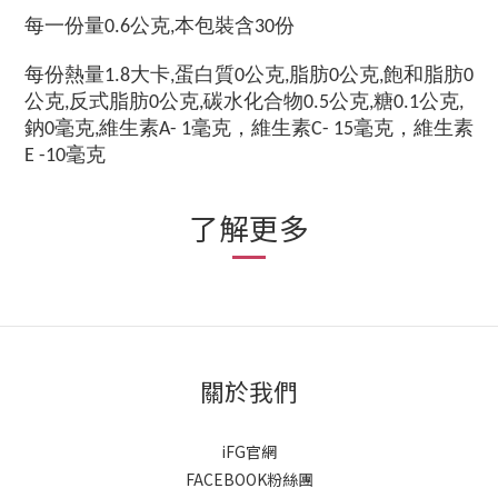
每一份量
公克
本包裝含
份
0.6
,
30
每份熱量
大卡
蛋白質
公克
脂肪
公克
飽和脂肪
1.8
,
0
,
0
,
0
公克
反式脂肪
公克
碳水化合物
公克
糖
公克
,
0
,
0.5
,
0.1
,
鈉
毫克
維生素
毫克，維生素
毫克，維生素
0
,
A- 1
C- 15
毫克
E -10
了解更多
關於我們
iFG官網
FACEBOOK粉絲團