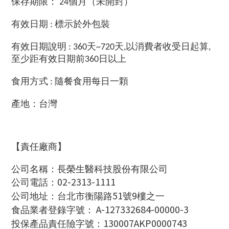
保存期限：
個月（未開封）
24
有效日期
標示於外包裝
:
有效日期說明
天
天
以消費者收受日起算
: 360
~720
,
,
至少距有效日期前
日以上
360
食用方式
隨餐食用每日一顆
:
產地：台灣
【責任廠商】
公司名稱：長榮生醫科技股份有限公司
02-2313-1111
公司電話：
51
9
公司地址：台北市衡陽路
號
樓之一
A-127332684-00000-3
食品業者登錄字號：
130007AKP0000743
投保產品責任險字號：