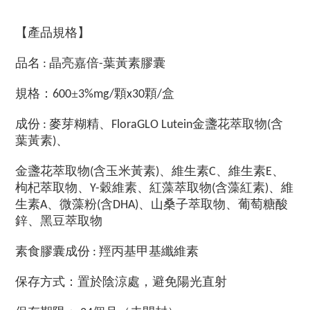
【產品規格】
品名
晶亮嘉倍
葉黃素膠囊
:
-
規格：
±
顆
顆
盒
600
3%mg/
x30
/
成份
麥芽糊精、
金盞花萃取物
含
:
FloraGLO Lutein
(
葉黃素
、
)
金盞花萃取物
含玉米黃素
、維生素
、維生素
、
(
)
C
E
枸杞萃取物、
穀維素、紅藻萃取物
含藻紅素
、維
Y-
(
)
生素
、微藻粉
含
、山桑子萃取物、葡萄糖酸
A
(
DHA)
鋅、黑豆萃取物
素食膠囊成份
羥丙基甲基纖維素
:
保存方式：置於陰涼處，避免陽光直射