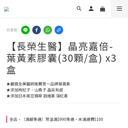
分享到
【長榮生醫】晶亮嘉倍-
葉黃素膠囊(30顆/盒) x3
盒
★嚴選全美醫師推薦第一品牌葉黃素
★添加枸杞子、山桑子 晶采有感
★添加日本黑豆精華 穀維素 藻紅素
全店，〔滿額免運〕常溫滿$990免運，未滿運費$100