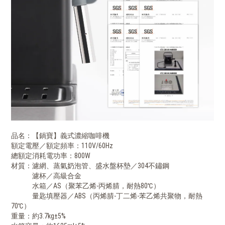
品名：【鍋寶】義式濃縮咖啡機
額定電壓／額定頻率：110V/60Hz
總額定消耗電功率：800W
材質：濾網、蒸氣奶泡管、盛水盤杯墊／304不鏽鋼
濾杯／高級合金
水箱／AS（聚苯乙烯-丙烯腈，耐熱80℃）
量匙填壓器／ABS（丙烯腈-丁二烯-苯乙烯共聚物，耐熱
70℃）
重量：約3.7kg±5%