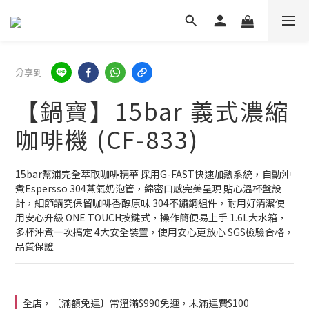
分享到
【鍋寶】15bar 義式濃縮
咖啡機 (CF-833)
15bar幫浦完全萃取咖啡精華 採用G-FAST快速加熱系統，自動沖
煮Espersso 304蒸氣奶泡管，綿密口感完美呈現 貼心溫杯盤設
計，細節講究保留咖啡香醇原味 304不鏽鋼組件，耐用好清潔使
用安心升級 ONE TOUCH按鍵式，操作簡便易上手 1.6L大水箱，
多杯沖煮一次搞定 4大安全裝置，使用安心更放心 SGS檢驗合格，
品質保證
全店，〔滿額免運〕常溫滿$990免運，未滿運費$100