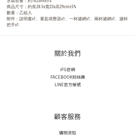
水箱容量：約1625ml±5%
商品尺寸：約長28.5x寬23x高29cm±5%
數量：乙組入
附件：說明書x1、量匙填壓器x1、一杯濾網x1、兩杯濾網x1、濾杯
把手x1
關於我們
iFG官網
FACEBOOK粉絲團
LINE官方帳號
顧客服務
購物須知