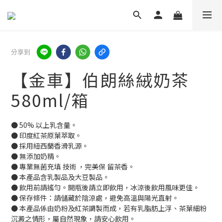
分享到
【金車】伯朗絲絨奶茶
580ml/箱
● 50% 以上乳含量。
● 印度紅茶原葉萃取。
● 採用紐西蘭香滑乳源。
● 無添加奶精。
● 專業無菌充填 技術 ，完美保 留茶香。
● 本產品含乳製品及大豆製品。
● 飲用前請搖勻。開瓶後請立即飲用，冰涼後飲用風味更佳。
● 保存條件：請儲藏於陰涼處，避免高溫與陽光直射。
● 本產品係由奶粉及紅茶調製而成，若有乳脂肪上浮、茶葉細粉
沉澱之情形，屬自然現象，請安心飲用。