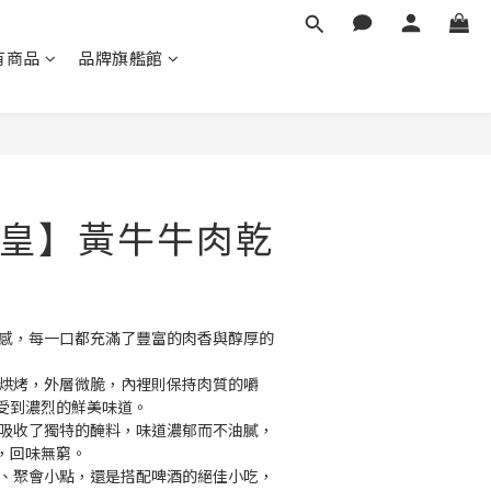
有商品
品牌旗艦館
立即購買
皇】黃牛牛肉乾
口感，每一口都充滿了豐富的肉香與醇厚的
火烘烤，外層微脆，內裡則保持肉質的嚼
受到濃烈的鮮美味道。
分吸收了獨特的醃料，味道濃郁而不油膩，
，回味無窮。
食、聚會小點，還是搭配啤酒的絕佳小吃，