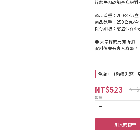
這款牛肉乾都是您絕對
商品淨重：200公克/盒
商品總重：250公克/盒
保存期限：常溫保存45
● 大宗採購另有折扣
資料後會有專人聯繫。
全店，〔滿額免運〕常溫
NT$523
NT$
數量
加入購物車