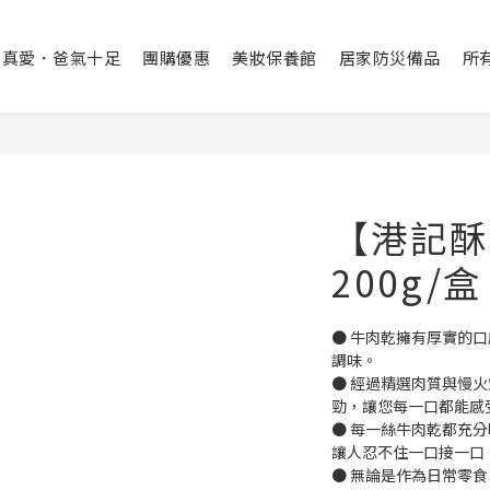
出真愛．爸氣十足
團購優惠
美妝保養館
居家防災備品
所
【港記酥
200g/盒
● 牛肉乾擁有厚實的
調味。
● 經過精選肉質與慢
勁，讓您每一口都能感
● 每一絲牛肉乾都充
讓人忍不住一口接一口
● 無論是作為日常零