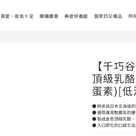
出真愛．爸氣十足
團購優惠
美妝保養館
居家防災備品
所
【千巧谷
頂級乳酪
蛋素)[低
● 師承自日本北海道
● 選用崙背酪農區的
● 製成金色頂級乳酪
● 入口即化的口感引