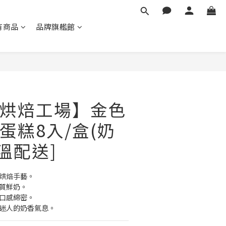
有商品
品牌旗艦館
立即購買
烘焙工場】金色
蛋糕8入/盒(奶
溫配送]
的烘焙手藝。
優質鮮奶。
，口感綿密。
出迷人的奶香氣息。