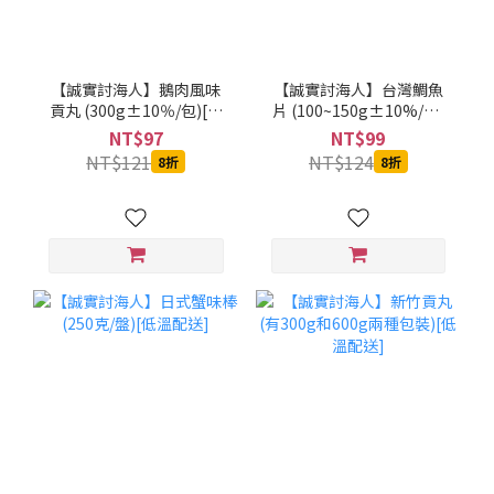
【誠實討海人】鵝肉風味
【誠實討海人】台灣鯛魚
貢丸 (300g±10％/包)[低
片 (100~150g±10%/片)
溫配送]
[低溫配送]
NT$97
NT$99
NT$121
NT$124
8折
8折