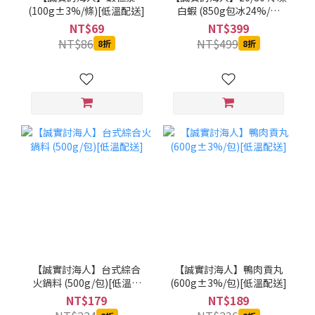
(100g±3%/條)[低溫配送]
白蝦 (850g包冰24%/約
15~18隻)[低溫配送]
NT$69
NT$399
NT$86
NT$499
8折
8折
【誠實討海人】台式綜合
【誠實討海人】鴨肉貢丸
火鍋料 (500g/包)[低溫配
(600g±3%/包)[低溫配送]
送]
NT$179
NT$189