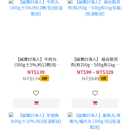
【誠實討海人】牛肉丸
【誠實討海人】 組合扇貝
(300g±5%/約12顆/包)
肉(有250g、500g和1kg包
[低溫配送]
裝)[低溫配送]
NT$139
NT$99 ~ NT$329
NT$174
NT$649
8折
5折