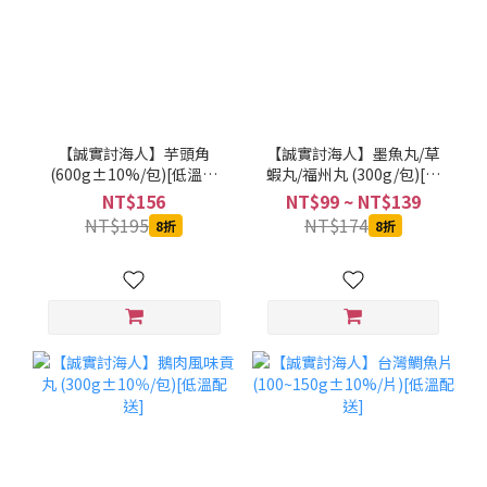
【誠實討海人】芋頭角
【誠實討海人】墨魚丸/草
(600g±10%/包)[低溫配
蝦丸/福州丸 (300g/包)[低
送]
溫配送]
NT$156
NT$99 ~ NT$139
NT$195
NT$174
8折
8折