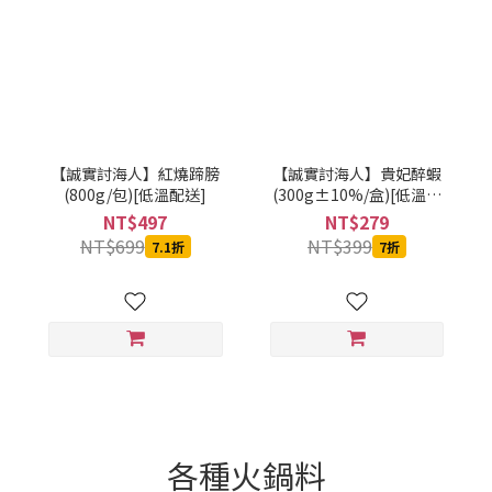
【誠實討海人】紅燒蹄膀
【誠實討海人】貴妃醉蝦
(800g/包)[低溫配送]
(300g±10%/盒)[低溫配
送]
NT$497
NT$279
NT$699
NT$399
7.1折
7折
各種火鍋料