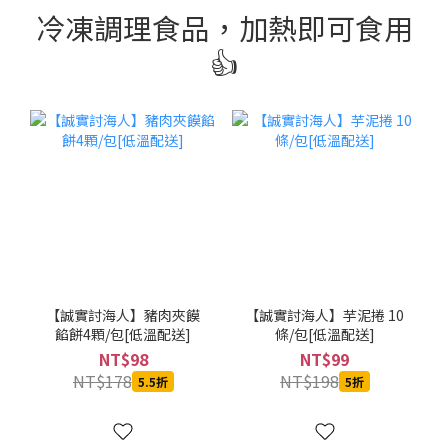
冷凍調理食品，加熱即可食用
👍
【誠實討海人】豬肉夾饃
【誠實討海人】芋泥捲 10
餡餅4顆/包[低溫配送]
條/包[低溫配送]
NT$98
NT$99
NT$178
NT$198
5.5折
5折