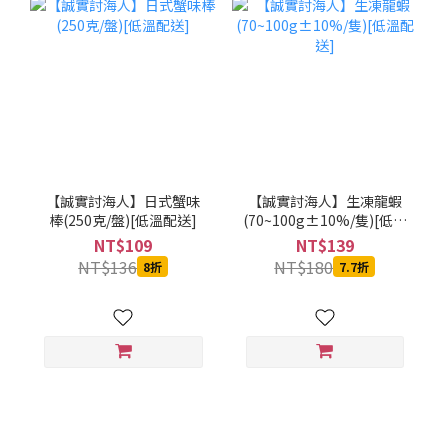
【誠實討海人】日式蟹味
【誠實討海人】生凍龍蝦
棒(250克/盤)[低溫配送]
(70~100g±10%/隻)[低溫
配送]
NT$109
NT$139
NT$136
NT$180
8折
7.7折