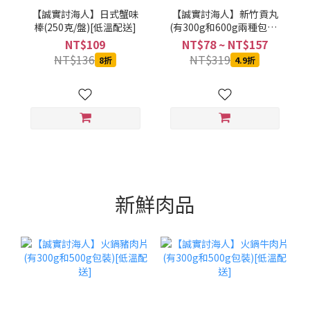
【誠實討海人】日式蟹味
【誠實討海人】新竹貢丸
棒(250克/盤)[低溫配送]
(有300g和600g兩種包裝)
[低溫配送]
NT$109
NT$78 ~ NT$157
NT$136
NT$319
8折
4.9折
新鮮肉品