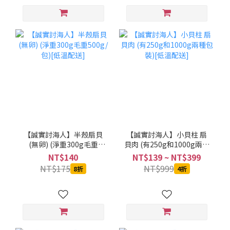
【誠實討海人】半殼扇貝
【誠實討海人】小貝柱 扇
(無卵) (淨重300g毛重
貝肉 (有250g和1000g兩種
500g/包)[低溫配送]
包裝)[低溫配送]
NT$140
NT$139 ~ NT$399
NT$175
NT$999
8折
4折