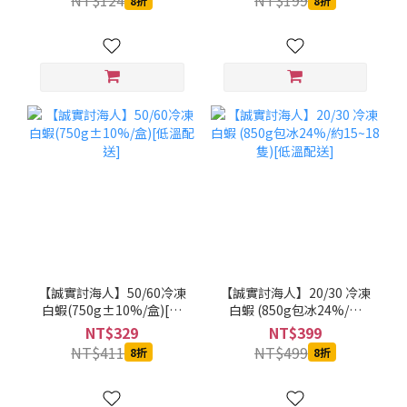
NT$124
NT$199
8折
8折
【誠實討海人】50/60冷凍
【誠實討海人】20/30 冷凍
白蝦(750g±10%/盒)[低
白蝦 (850g包冰24%/約
溫配送]
15~18隻)[低溫配送]
NT$329
NT$399
NT$411
NT$499
8折
8折