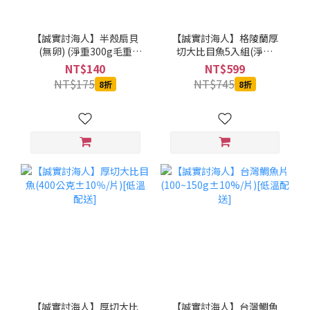
【誠實討海人】半殼扇貝
【誠實討海人】格陵蘭厚
(無卵) (淨重300g毛重
切大比目魚5入組(淨重
500g/包)[低溫配送]
260g±10%/片)[低溫配
NT$140
NT$599
送]
NT$175
NT$745
8折
8折
【誠實討海人】厚切大比
【誠實討海人】台灣鯛魚