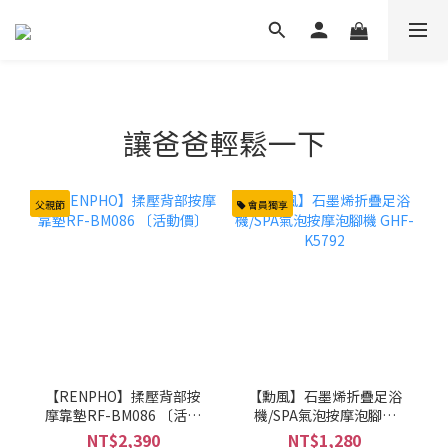
讓爸爸輕鬆一下
父親節
會員獨享
【RENPHO】揉壓背部按
【勳風】石墨烯折疊足浴
摩靠墊RF-BM086 〔活動
機/SPA氣泡按摩泡腳機
價〕
GHF-K5792
NT$2,390
NT$1,280