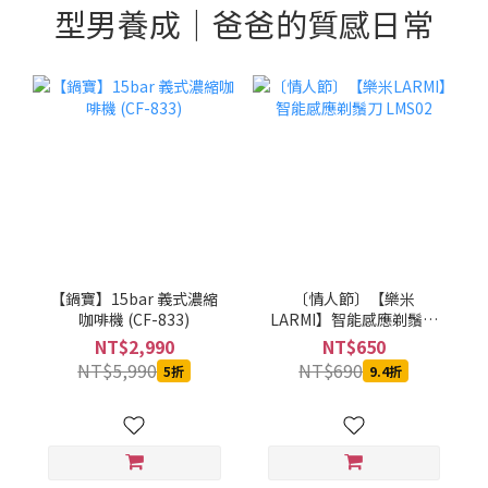
型男養成｜爸爸的質感日常
【鍋寶】15bar 義式濃縮
〔情人節〕【樂米
咖啡機 (CF-833)
LARMI】智能感應剃鬚刀
LMS02
NT$2,990
NT$650
NT$5,990
NT$690
5折
9.4折