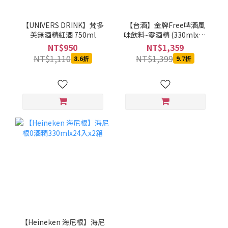
【UNIVERS DRINK】梵多
【台酒】金牌Free啤酒風
美無酒精紅酒 750ml
味飲料-零酒精 (330mlx24
罐)*2箱
NT$950
NT$1,359
NT$1,110
NT$1,399
8.6折
9.7折
【Heineken 海尼根】海尼