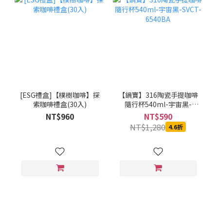
[ESG禮盒]【樸樹咖啡】探
【鍋寶】316陶瓷手提咖啡
索咖啡禮盒(30入)
隨行杯540ml-宇宙黑-
SVCT-6540BA
NT$960
NT$590
NT$1,280
4.6折