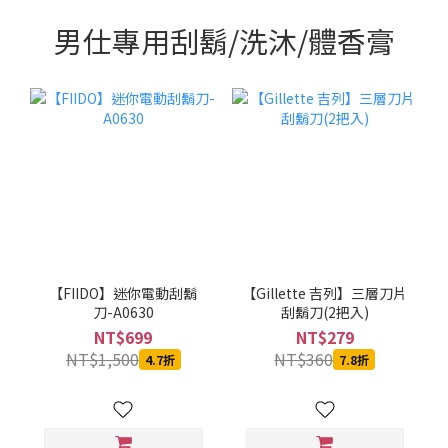
男仕專用刮鬍/洗沐/體香膏
【FIIDO】迷你電動刮鬍
【Gillette 吉列】三層刀片
刀-A0630
刮鬍刀(2把入)
NT$699
NT$279
NT$1,500
NT$360
4.7折
7.8折