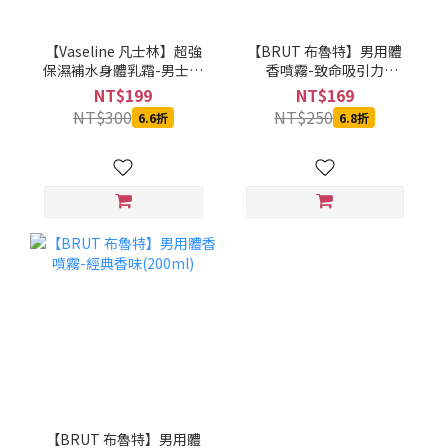
【Vaseline 凡士林】超強
【BRUT 布魯特】男用體
保濕補水身體乳霜-男士專
香噴霧-致命吸引力
用(250ml)
(200ml)
NT$199
NT$169
NT$300
NT$250
6.6折
6.8折
【BRUT 布魯特】男用體