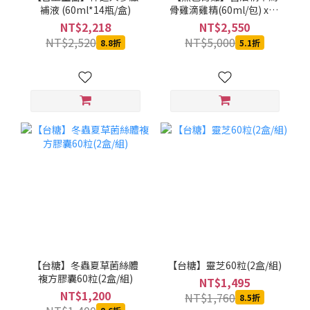
補液 (60ml*14瓶/盒)
骨雞滴雞精(60ml/包) x20
包[低溫配送]
NT$2,218
NT$2,550
NT$2,520
NT$5,000
8.8折
5.1折
【台糖】冬蟲夏草菌絲體
【台糖】靈芝60粒(2盒/組)
複方膠囊60粒(2盒/組)
NT$1,495
NT$1,200
NT$1,760
8.5折