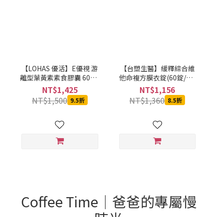
【LOHAS 優活】E優視 游
【台塑生醫】緩釋綜合維
離型葉黃素素食膠囊 60入/
他命複方膜衣錠(60錠/瓶)
瓶 (全素可食)
2瓶/組
NT$1,425
NT$1,156
NT$1,500
NT$1,360
9.5折
8.5折
Coffee Time｜爸爸的專屬慢