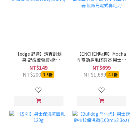
【edge 舒適】清爽刮鬍
【ENCHEN映趣】Mocha
凍-舒緩蘆薈膠/綠
N 電動鼻毛修剪器 男士剪
(7oz/198ml)
鼻毛神器 無線充電式鼻毛
NT$149
NT$699
刀
NT$200
NT$1,699
7.5折
4.1折