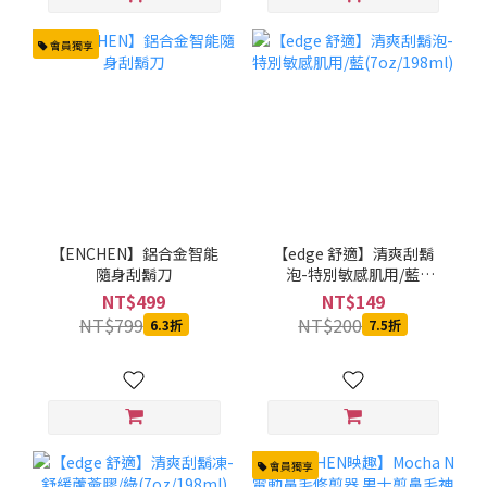
會員獨享
【ENCHEN】鋁合金智能
【edge 舒適】清爽刮鬍
隨身刮鬍刀
泡-特別敏感肌用/藍
(7oz/198ml)
NT$499
NT$149
NT$799
NT$200
6.3折
7.5折
會員獨享