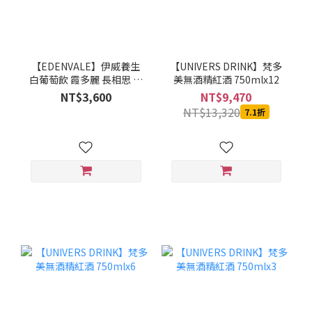
【EDENVALE】伊威養生
【UNIVERS DRINK】梵多
白葡萄飲 霞多麗 長相思 無
美無酒精紅酒 750mlx12
酒精白酒 6入組
NT$3,600
NT$9,470
NT$13,320
7.1折