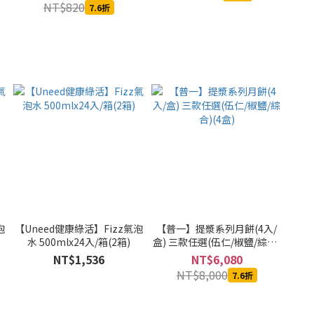
NT$820
7.6折
泡
【Uneed健康綠活】Fizz氣泡
【普一】提漿系列月餅(4入/
水 500mlx24入/箱(2箱)
盒) 三款任選(伍仁/椒鹽/綜合)
(4盒)
NT$1,536
NT$6,080
NT$8,000
7.6折