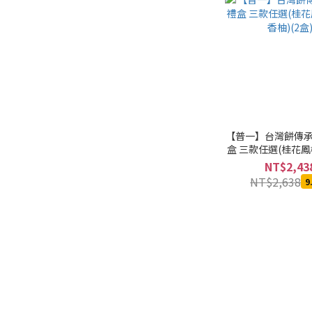
【普一】台灣餅傳承
盒 三款任選(桂花鳳
柚)(2盒)
NT$2,43
NT$2,638
9