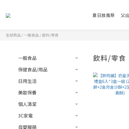
夏日放風祭
父
全部商品
/
一般食品
/
飲料/零食
飲料/零食
一般食品
保健食品/用品
日用生活
美妝保養
個人清潔
3C家電
母嬰寵萌