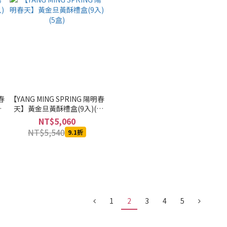
春
【YANG MING SPRING 陽明春
2
天】黃金旦黃酥禮盒(9入)(5
盒)
NT$5,060
NT$5,540
9.1折
1
2
3
4
5