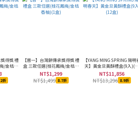
獎得獎 禮
【普一】台灣餅傳承獎得獎 禮
【YANG MING SPRING 陽明
梅/金桔香
盒 三款任選(桂花鳳梅/金桔香
天】黃金旦黃酥禮盒(9入)(1
柚)(1盒)
盒)
8
NT$1,299
NT$11,856
NT$1,499
NT$13,296
.2折
8.7折
8.9折