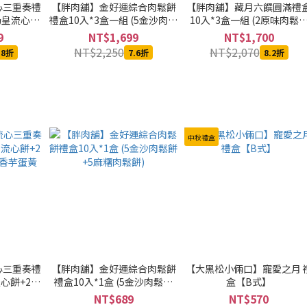
心三重奏禮
【胖肉舖】金好運綜合肉鬆餅
【胖肉舖】藏月六饌圓滿禮
2奶皇流心餅
禮盒10入*3盒一組 (5金沙肉鬆
10入*3盒一組 (2原味肉鬆
蘿香芋蛋黃
餅+5麻糬肉鬆餅)
+2金沙肉鬆餅+1麻糬肉鬆
9
NT$1,699
NT$1,700
+1芋泥肉鬆餅+2金燦鳳凰
NT$2,250
NT$2,070
.8折
7.6折
8.2折
+2貴妃鳳荔酥)
中秋禮盒
心三重奏禮
【胖肉舖】金好運綜合肉鬆餅
【大黑松小倆口】寵愛之月 
流心餅+2金
禮盒10入*1盒 (5金沙肉鬆餅
盒【B式】
芋蛋黃酥)
+5麻糬肉鬆餅)
NT$689
NT$570