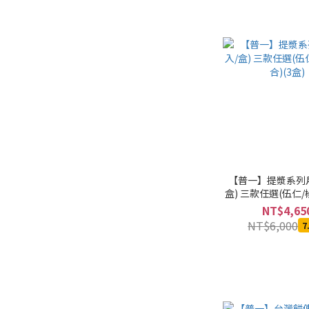
【普一】提漿系列月
盒) 三款任選(伍仁/
(3盒)
NT$4,65
NT$6,000
7