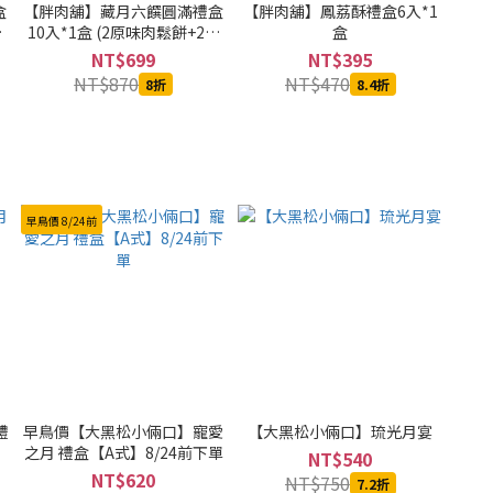
盒
【胖肉舖】藏月六饌圓滿禮盒
【胖肉舖】鳳荔酥禮盒6入*1
餅
10入*1盒 (2原味肉鬆餅+2金
盒
餅
沙肉鬆餅+1麻糬肉鬆餅+1芋泥
NT$699
NT$395
酥
肉鬆餅+2金燦鳳凰酥+2貴妃鳳
NT$870
NT$470
8折
8.4折
荔酥)
早鳥價 8/24前
禮
早鳥價【大黑松小倆口】寵愛
【大黑松小倆口】琉光月宴
之月 禮盒【A式】8/24前下單
NT$540
NT$620
NT$750
7.2折