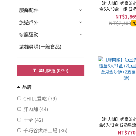
【胖肉舖】奶皇流
盒6入*3盒一組 (
服飾配件
+2金月金沙酥+2菠
NT$1,86
酥)
旅遊戶外
NT$2,400
7
傢寢運動
遠雄員購(一般食品)
套用篩選
(0/20)
品牌
CHILL愛吃 (79)
胖肉舖 (44)
十全 (42)
【胖肉舖】奶皇流
盒6入*1盒 (2奶皇
千巧谷烘焙工場 (36)
月金沙酥+2菠蘿香
NT$770