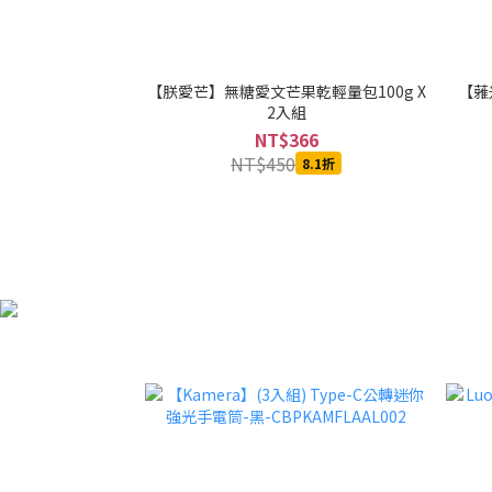
【朕愛芒】無糖愛文芒果乾輕量包100g X
【蕥米
2入組
NT$366
NT$450
8.1折