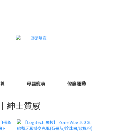
保養
母嬰寵萌
傢寢運動
｜紳士質感