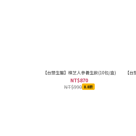
【台塑生醫】樟芝人參養生飲(10包/盒)
【台塑
NT$870
NT$990
8.8折