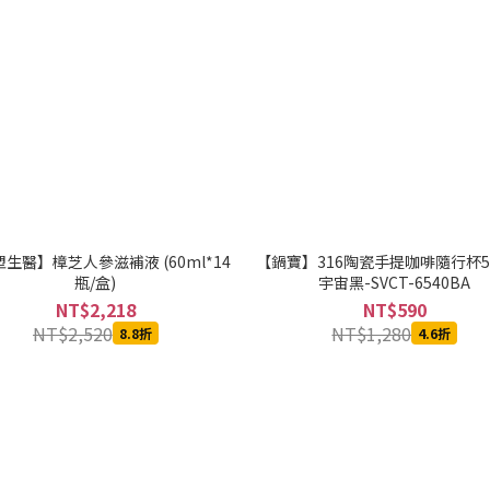
生醫】樟芝人參滋補液 (60ml*14
【鍋寶】316陶瓷手提咖啡隨行杯54
瓶/盒)
宇宙黑-SVCT-6540BA
NT$2,218
NT$590
NT$2,520
NT$1,280
8.8折
4.6折