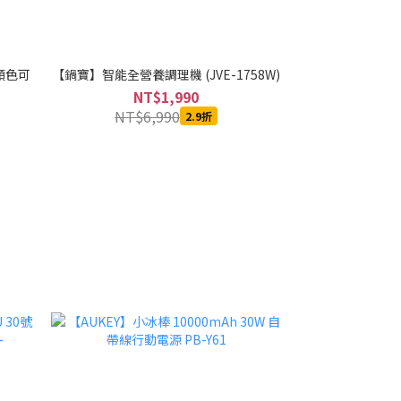
種顏色可
【鍋寶】智能全營養調理機 (JVE-1758W)
【Batiste 碧
髮-(6.73o
NT$1,990
N
NT$6,990
2.9折
NT$1,