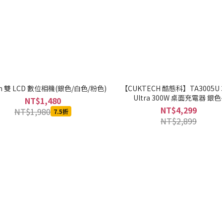
in 雙 LCD 數位相機(銀色/白色/粉色)
【CUKTECH 酷態科】TA3005U 
Ultra 300W 桌面充電器 銀色
NT$1,480
MOBCUKTRCOR010
NT$4,299
NT$1,980
7.5折
NT$2,899