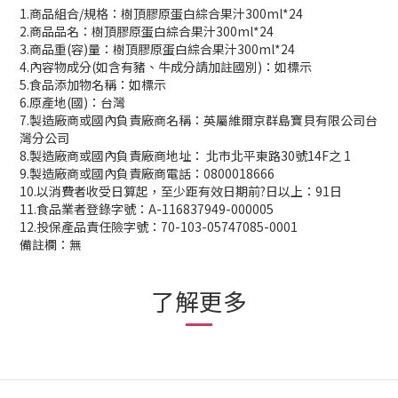
1.商品組合/規格：樹頂膠原蛋白綜合果汁300ml*24
2.商品品名：樹頂膠原蛋白綜合果汁300ml*24
3.商品重(容)量：樹頂膠原蛋白綜合果汁300ml*24
4.內容物成分(如含有豬、牛成分請加註國別)：如標示
5.食品添加物名稱：如標示
6.原產地(國)：台灣
7.製造廠商或國內負責廠商名稱：英屬維爾京群島寶貝有限公司台
灣分公司
8.製造廠商或國內負責廠商地址： 北市北平東路30號14F之 1
9.製造廠商或國內負責廠商電話：0800018666
10.以消費者收受日算起，至少距有效日期前?日以上：91日
11.食品業者登錄字號：A-116837949-000005
12.投保產品責任險字號：70-103-05747085-0001
備註欄：無
了解更多