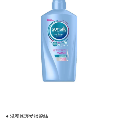
● 滋養修護受損髮絲