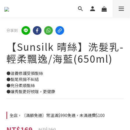
分享到
【Sunsilk 晴絲】洗髮乳-
輕柔飄逸/海藍(650ml)
●滋養修護受損髮絲
●髮尾飛揚不糾結
●充分柔順髮絲
●讓秀髮更好梳理，更健康
全店，〔滿額免運〕常溫滿$990免運，未滿運費$100
NT$169
NT$250