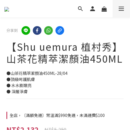
分享到
【Shu uemura 植村秀】
山茶花精萃潔顏油450ML
●山茶花精萃潔顏油450ML-28/04 
●頂級呵護肌膚
● 水水膨嫩亮
● 深層淨膚
全店，〔滿額免運〕常溫滿$990免運，未滿運費$100
NT$2,132
NT$5,250