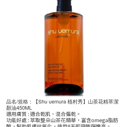
品名/規格：【Shu uemura 植村秀】山茶花精萃潔
顏油450ML
適用膚質 : 適合乾肌、混合偏乾
。
功能好處 : 萃取整朵山茶花精華，富含omega脂肪
酸，
幫助肌膚抗氧化，使用8天即現膨彈嫩亮。