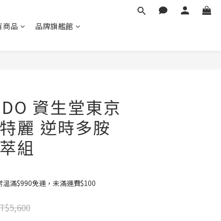
有商品
品牌旗艦館
立即購買
EIDO 資生堂東京
特麗 逆時多胺
萃組
滿$990免運，未滿運費$100
T$5,600