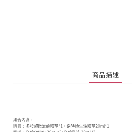
商品描述
組合內含：
多胺超微無痕精萃*1 + 逆時煥生油精萃20ml*1
購買：