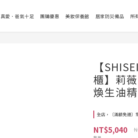
出真愛．爸氣十足
團購優惠
美妝保養館
居家防災備品
所
【SHIS
櫃】莉薇
煥生油精
全店，〔滿額免運〕常溫
NT$5,040
N
數量