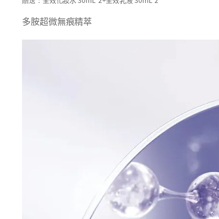
全效化妝水 30mL*2+全效乳液 30mL*2
贈送：
多胺超微無痕精萃