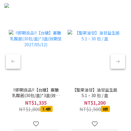
!!即期良品!!【台糖】寡醣
【聖果油甘】油甘益生菌
乳酸菌(30包/盒)*3盒(效期
5.1，30 包 / 盒
至2027/05/12)
NT$1,335
NT$1,200
NT$1,800
NT$1,500
7.4折
8折