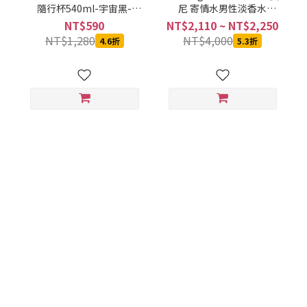
隨行杯540ml-宇宙黑-
尼 寄情水男性淡香水
SVCT-6540BA
100ML
NT$590
NT$2,110 ~ NT$2,250
NT$1,280
NT$4,000
4.6折
5.3折