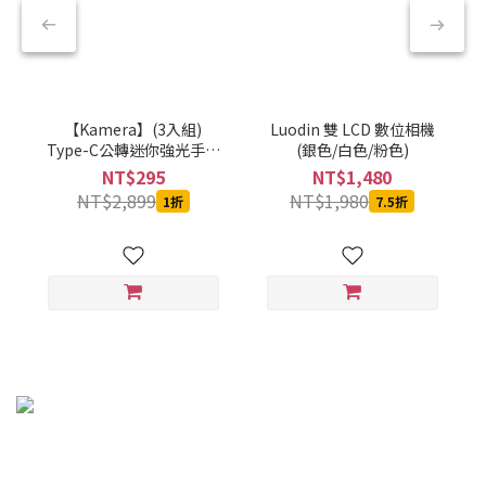
【Kamera】(3入組)
Luodin 雙 LCD 數位相機
Type-C公轉迷你強光手電
(銀色/白色/粉色)
筒-黑-CBPKAMFLAAL002
NT$295
NT$1,480
NT$2,899
NT$1,980
1折
7.5折