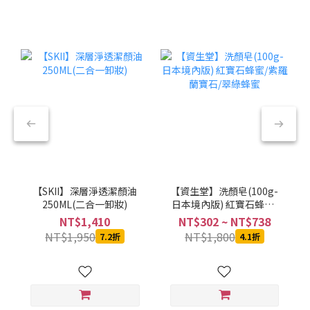
【SKII】深層淨透潔顏油
【資生堂】洗顏皂(100g-
250ML(二合一卸妝)
日本境內版) 紅寶石蜂蜜/
紫羅蘭寶石/翠綠蜂蜜
NT$1,410
NT$302 ~ NT$738
NT$1,950
NT$1,800
7.2折
4.1折