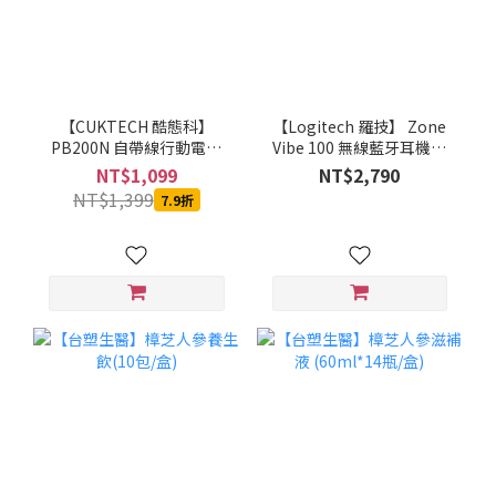
【CUKTECH 酷態科】
【Logitech 羅技】 Zone
PB200N 自帶線行動電源
Vibe 100 無線藍牙耳機麥
20000mAh-55W (銀白)-
克風(石墨灰/珍珠白/玫瑰
NT$1,099
NT$2,790
MOBCUKPOBOR046
粉)
NT$1,399
7.9折