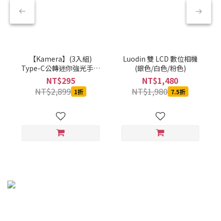
【Kamera】(3入組)
Luodin 雙 LCD 數位相機
Type-C公轉迷你強光手電
(銀色/白色/粉色)
筒-黑-CBPKAMFLAAL002
NT$295
NT$1,480
NT$2,899
NT$1,980
1折
7.5折