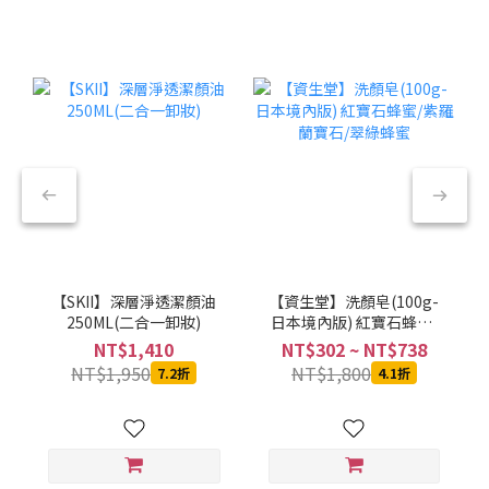
【SKII】深層淨透潔顏油
【資生堂】洗顏皂(100g-
250ML(二合一卸妝)
日本境內版) 紅寶石蜂蜜/
紫羅蘭寶石/翠綠蜂蜜
NT$1,410
NT$302 ~ NT$738
NT$1,950
NT$1,800
7.2折
4.1折