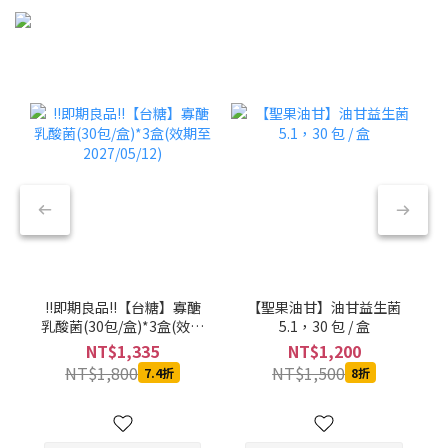
!!即期良品!!【台糖】寡醣
【聖果油甘】油甘益生菌
乳酸菌(30包/盒)*3盒(效期
5.1，30 包 / 盒
至2027/05/12)
NT$1,335
NT$1,200
NT$1,800
NT$1,500
7.4折
8折