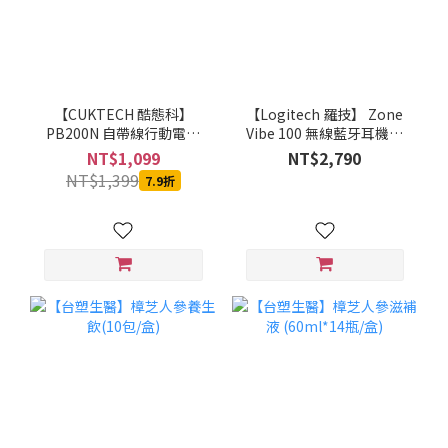
【CUKTECH 酷態科】
【Logitech 羅技】 Zone
PB200N 自帶線行動電源
Vibe 100 無線藍牙耳機麥
20000mAh-55W (銀白)-
克風(石墨灰/珍珠白/玫瑰
NT$1,099
NT$2,790
MOBCUKPOBOR046
粉)
NT$1,399
7.9折