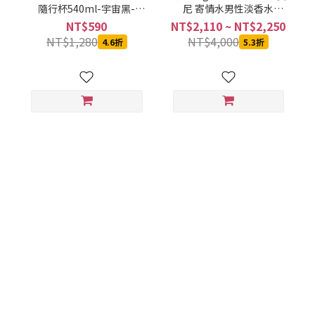
隨行杯540ml-宇宙黑-
尼 寄情水男性淡香水
SVCT-6540BA
100ML
NT$590
NT$2,110 ~ NT$2,250
NT$1,280
NT$4,000
4.6折
5.3折