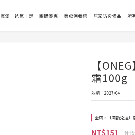
出真愛．爸氣十足
團購優惠
美妝保養館
居家防災備品
所
【ONEG
霜100g
效期：2027/04
全店，〔滿額免運〕常溫
NT$151
NT$