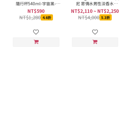
隨行杯540ml-宇宙黑-
尼 寄情水男性淡香水
SVCT-6540BA
100ML
NT$590
NT$2,110 ~ NT$2,250
NT$1,280
NT$4,000
4.6折
5.3折