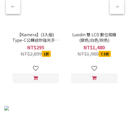
【Kamera】(3入組)
Luodin 雙 LCD 數位相機
Type-C公轉迷你強光手電
(銀色/白色/粉色)
筒-黑-CBPKAMFLAAL002
NT$295
NT$1,480
NT$2,899
NT$1,980
1折
7.5折