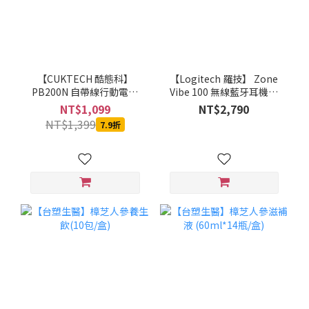
【CUKTECH 酷態科】
【Logitech 羅技】 Zone
PB200N 自帶線行動電源
Vibe 100 無線藍牙耳機麥
20000mAh-55W (銀白)-
克風(石墨灰/珍珠白/玫瑰
NT$1,099
NT$2,790
MOBCUKPOBOR046
粉)
NT$1,399
7.9折