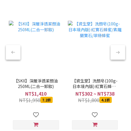
【SKII】深層淨透潔顏油
【資生堂】洗顏皂(100g-
250ML(二合一卸妝)
日本境內版) 紅寶石蜂蜜/
紫羅蘭寶石/翠綠蜂蜜
NT$1,410
NT$302 ~ NT$738
NT$1,950
NT$1,800
7.2折
4.1折