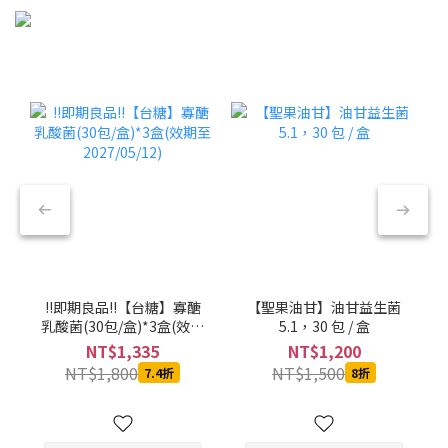
!!即期良品!!【台糖】寡醣
【聖果油甘】油甘益生菌
乳酸菌(30包/盒)*3盒(效期
5.1，30 包 / 盒
至2027/05/12)
NT$1,335
NT$1,200
NT$1,800
NT$1,500
7.4折
8折