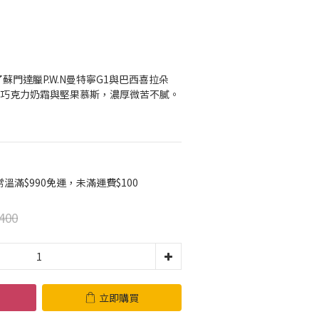
蘇門達臘P.W.N曼特寧G1與巴西喜拉朵
細的巧克力奶霜與堅果慕斯，濃厚微苦不膩。
滿$990免運，未滿運費$100
400
立即購買