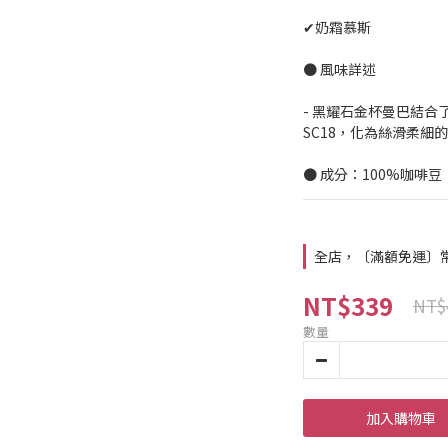
✔奶霜慕斯
● 風味詳述
- 黑耀石金杯曼巴結合了
SC18，化為絲滑柔
● 成分：100%咖啡豆
全店，〔滿額免運〕常溫
NT$339
NT$
數量
加入購物車