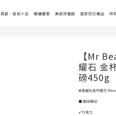
出真愛．爸氣十足
團購優惠
美妝保養館
居家防災備品
所
【Mr Be
耀石 金
磅450g
✤黑耀石金杯曼巴 Mandheli
● 風味簡述
✔巧克力