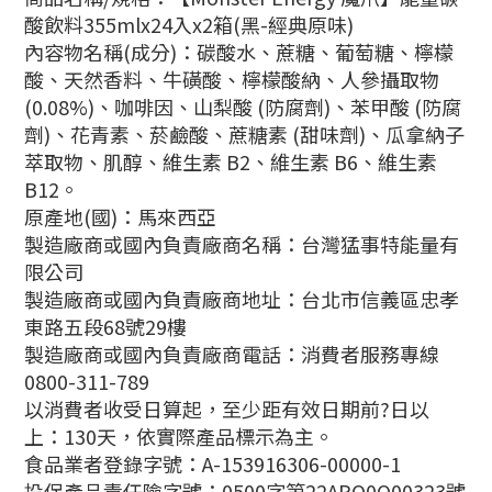
酸飲料355mlx24入x2箱(黑-經典原味)
內容物名稱(成分)：碳酸水、蔗糖、葡萄糖、檸檬
酸、天然香料、牛磺酸、檸檬酸納、人參攝取物
(0.08%)、咖啡因、山梨酸 (防腐劑)、苯甲酸 (防腐
劑)、花青素、菸鹼酸、蔗糖素 (甜味劑)、瓜拿納子
萃取物、肌醇、維生素 B2、維生素 B6、維生素
B12。
原產地(國)：馬來西亞
製造廠商或國內負責廠商名稱：台灣猛事特能量有
限公司
製造廠商或國內負責廠商地址：台北市信義區忠孝
東路五段68號29樓
製造廠商或國內負責廠商電話：消費者服務專線
0800-311-789
以消費者收受日算起，至少距有效日期前?日以
上：130天，依實際產品標示為主。
食品業者登錄字號：A-153916306-00000-1
投保產品責任險字號：0500字第22APO0Q00323號