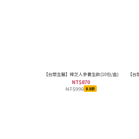
【台塑生醫】樟芝人參養生飲(10包/盒)
【台塑
NT$870
NT$990
8.8折