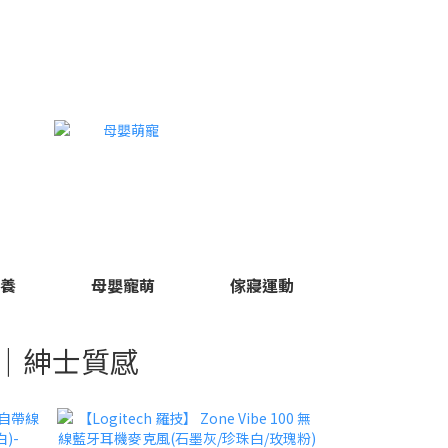
保養
母嬰寵萌
傢寢運動
｜紳士質感