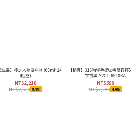
生醫】樟芝人參滋補液 (60ml*14
【鍋寶】316陶瓷手提咖啡隨行杯54
瓶/盒)
宇宙黑-SVCT-6540BA
NT$2,218
NT$590
NT$2,520
NT$1,280
8.8折
4.6折