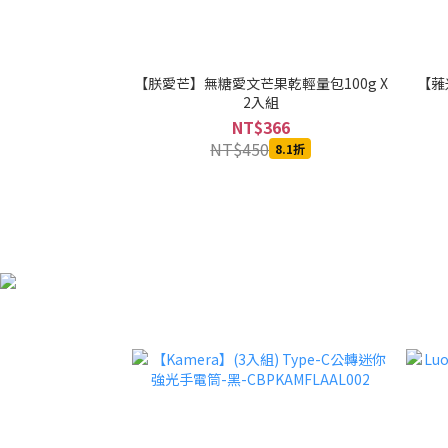
【朕愛芒】無糖愛文芒果乾輕量包100g X
【蕥米
2入組
NT$366
NT$450
8.1折