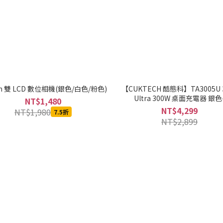
in 雙 LCD 數位相機(銀色/白色/粉色)
【CUKTECH 酷態科】TA3005U 
Ultra 300W 桌面充電器 銀色
NT$1,480
MOBCUKTRCOR010
NT$4,299
NT$1,980
7.5折
NT$2,899