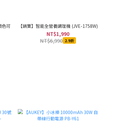
種顏色可
【鍋寶】智能全營養調理機 (JVE-1758W)
【Batiste 碧
髮-(6.73o
NT$1,990
N
NT$6,990
2.9折
NT$1,