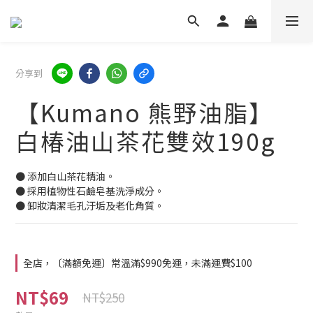
分享到
【Kumano 熊野油脂】
白椿油山茶花雙效190g
● 添加白山茶花精油。
● 採用植物性石鹼皂基洗淨成分。
● 卸妝清潔毛孔汙垢及老化角質。
全店，〔滿額免運〕常溫滿$990免運，未滿運費$100
NT$69
NT$250