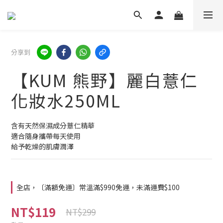
分享到
【KUM 熊野】麗白薏仁
化妝水250ML
含有天然保濕成分薏仁精華
適合隨身攜帶每天使用
給予乾燥的肌膚潤澤
全店，〔滿額免運〕常溫滿$990免運，未滿運費$100
NT$119
NT$299