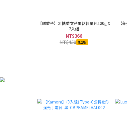
【朕愛芒】無糖愛文芒果乾輕量包100g X
【蕥米
2入組
NT$366
NT$450
8.1折