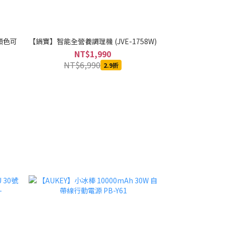
種顏色可
【鍋寶】智能全營養調理機 (JVE-1758W)
[團購商品]【m2
級版 30錠/盒 (商
NT$1,990
N
NT$6,990
2.9折
NT$1,