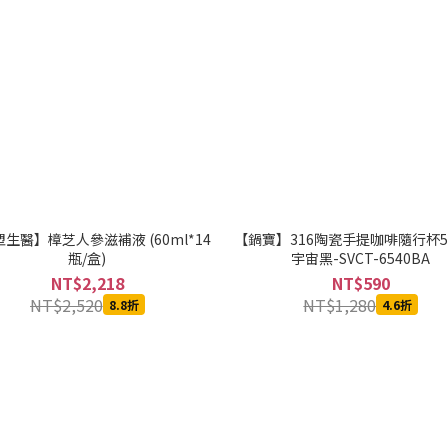
生醫】樟芝人參滋補液 (60ml*14
【鍋寶】316陶瓷手提咖啡隨行杯54
瓶/盒)
宇宙黑-SVCT-6540BA
NT$2,218
NT$590
NT$2,520
NT$1,280
8.8折
4.6折