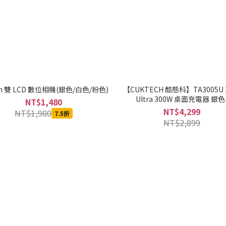
in 雙 LCD 數位相機(銀色/白色/粉色)
【CUKTECH 酷態科】TA3005U 
Ultra 300W 桌面充電器 銀色
NT$1,480
MOBCUKTRCOR010
NT$4,299
NT$1,980
7.5折
NT$2,899