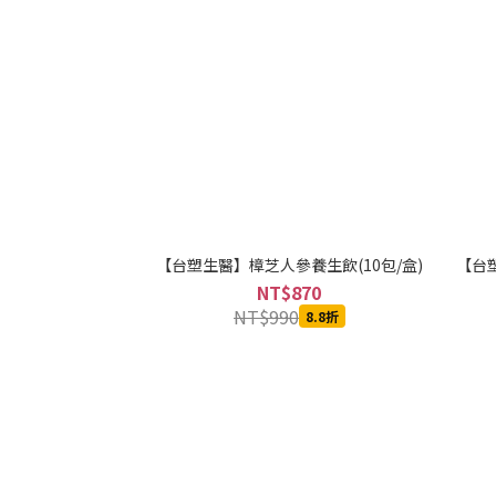
【台塑生醫】樟芝人參養生飲(10包/盒)
【台塑
NT$870
NT$990
8.8折