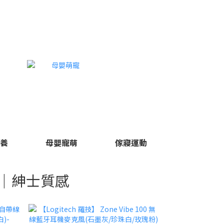
保養
母嬰寵萌
傢寢運動
｜紳士質感