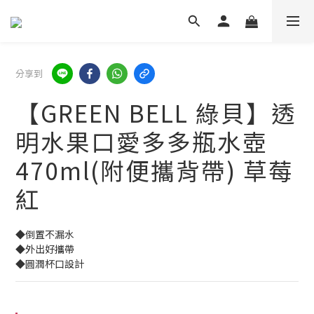
分享到
【GREEN BELL 綠貝】透
明水果口愛多多瓶水壺
470ml(附便攜背帶) 草莓
紅
◆倒置不漏水
◆外出好攜帶
◆圓潤杯口設計