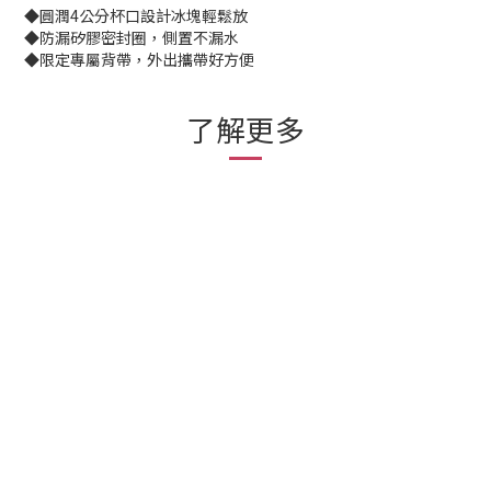
◆圓潤4公分杯口設計冰塊輕鬆放
◆防漏矽膠密封圈，側置不漏水
◆限定專屬背帶，外出攜帶好方便
了解更多