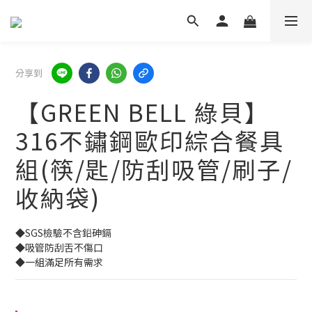
分享到
【GREEN BELL 綠貝】
316不鏽鋼歐印綜合餐具
組(筷/匙/防刮吸管/刷子/
收納袋)
◆SGS檢驗不含鉛砷鎘
◆吸管防刮舌不傷口
◆一組滿足所有需求