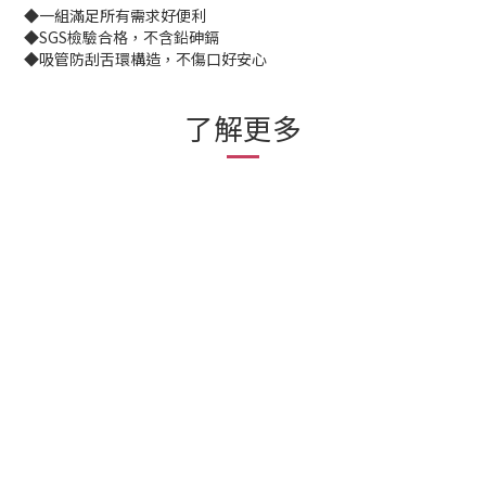
◆一組滿足所有需求好便利
◆SGS檢驗合格，不含鉛砷鎘
◆吸管防刮舌環構造，不傷口好安心
了解更多