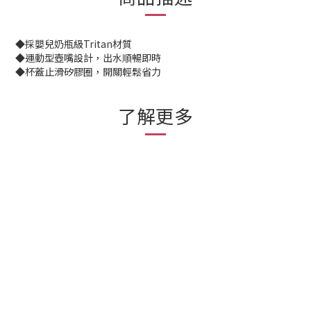
◆採嬰兒奶瓶級Tritan材質
◆運動型壺嘴設計，出水順暢即時
◆杯蓋止滑矽膠圈，開關輕鬆省力
了解更多