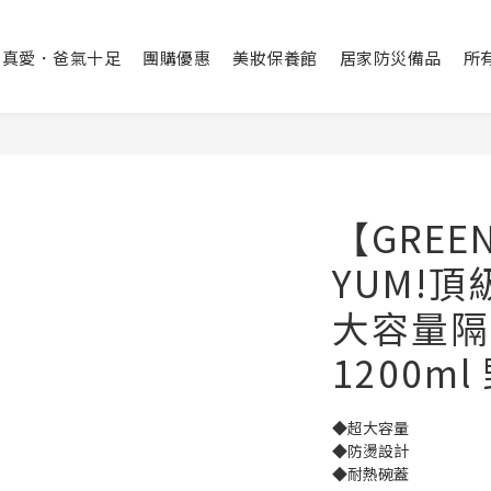
出真愛．爸氣十足
團購優惠
美妝保養館
居家防災備品
所
【GREE
YUM!頂
大容量隔
1200m
◆超大容量
◆防燙設計
◆耐熱碗蓋