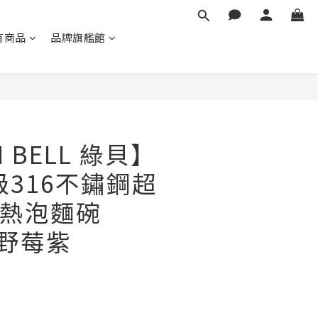
有商品
品牌旗艦館
立即購買
N BELL 綠貝】
級316不鏽鋼超
熱泡麵碗
l 野莓紫