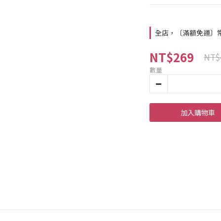
全店，〔滿額免運〕常溫
NT$269
NT$
數量
加入購物車