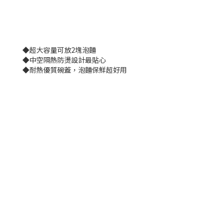
◆超大容量可放2塊泡麵
◆中空隔熱防燙設計最貼心
◆耐熱優質碗蓋，泡麵保鮮超好用