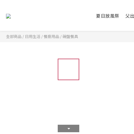
夏日放風祭
父
全部商品
/
日用生活
/
餐廚用品
/
碗盤餐具