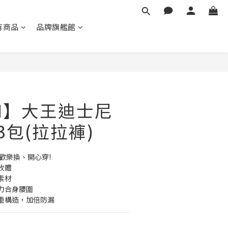
有商品
品牌旗艦館
立即購買
.N】大王迪士尼
*3包(拉拉褲)
歡樂換、開心穿! 
收體
素材
力合身腰圍
重構造，加倍防漏