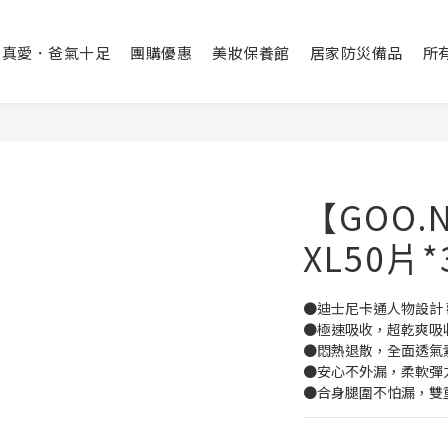
出真愛．爸氣十足
團購優惠
美妝保養館
居家防災備品
所
【GOO
XL50片
●迪士尼卡通人物設計 
●極速吸收，超乾爽吸
●悶熱退散，全面透氣
●安心不外漏，柔軟彈
●合身腿圍不怕漏，雙