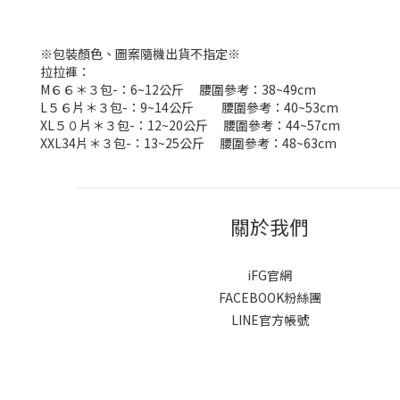
※包裝顏色、圖案隨機出貨不指定※
拉拉褲：
M６６＊３包-：6~12公斤 腰圍參考：38~49cm
L５６片＊３包-：9~14公斤 腰圍參考：40~53cm
XL５０片＊３包-：12~20公斤 腰圍參考：44~57cm
XXL34片＊３包-：13~25公斤 腰圍參考：48~63cm
關於我們
iFG官網
FACEBOOK粉絲團
LINE官方帳號