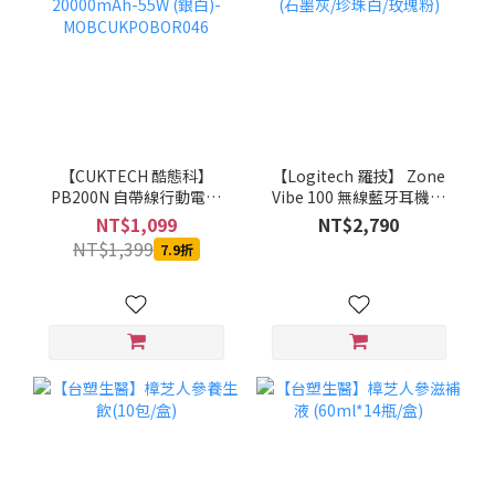
【CUKTECH 酷態科】
【Logitech 羅技】 Zone
PB200N 自帶線行動電源
Vibe 100 無線藍牙耳機麥
20000mAh-55W (銀白)-
克風(石墨灰/珍珠白/玫瑰
NT$1,099
NT$2,790
MOBCUKPOBOR046
粉)
NT$1,399
7.9折