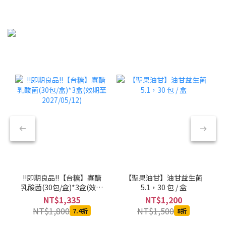
!!即期良品!!【台糖】寡醣
【聖果油甘】油甘益生菌
乳酸菌(30包/盒)*3盒(效期
5.1，30 包 / 盒
至2027/05/12)
NT$1,335
NT$1,200
NT$1,800
NT$1,500
7.4折
8折