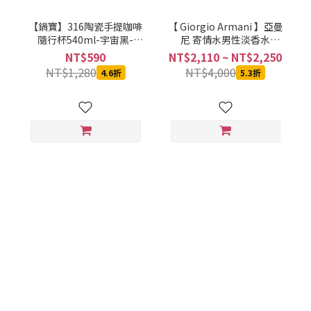
【鍋寶】316陶瓷手提咖啡
【 Giorgio Armani 】亞曼
隨行杯540ml-宇宙黑-
尼 寄情水男性淡香水
SVCT-6540BA
100ML
NT$590
NT$2,110 ~ NT$2,250
NT$1,280
NT$4,000
4.6折
5.3折