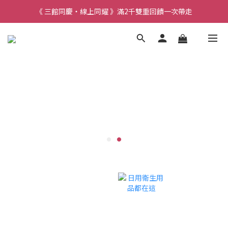
《 三館同慶・線上同耀 》滿2千雙重回饋一次帶走