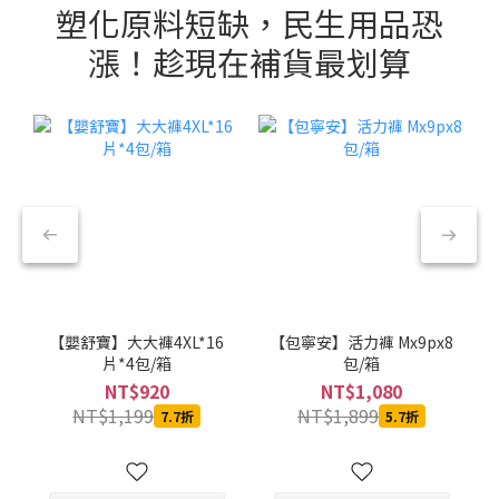
塑化原料短缺，民生用品恐
漲！趁現在補貨最划算
【嬰舒寶】大大褲4XL*16
【包寧安】活力褲 Mx9px8
片*4包/箱
包/箱
NT$920
NT$1,080
NT$1,199
NT$1,899
7.7折
5.7折