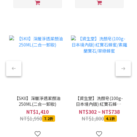
【SKII】深層淨透潔顏油
【資生堂】洗顏皂(100g-
250ML(二合一卸妝)
日本境內版) 紅寶石蜂蜜/
紫羅蘭寶石/翠綠蜂蜜
NT$1,410
NT$302 ~ NT$738
NT$1,950
NT$1,800
7.2折
4.1折