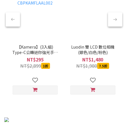
【Kamera】(3入組)
Luodin 雙 LCD 數位相機
Type-C公轉迷你強光手電
(銀色/白色/粉色)
筒-黑-CBPKAMFLAAL002
NT$295
NT$1,480
NT$2,899
NT$1,980
1折
7.5折