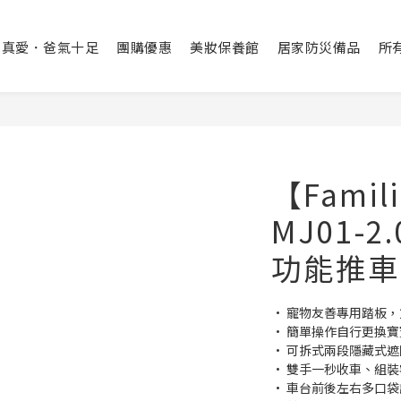
出真愛．爸氣十足
團購優惠
美妝保養館
居家防災備品
所
【Fami
MJ01-
功能推車
• 寵物友善專用踏板
• 簡單操作自行更換
• 可拆式兩段隱藏式遮
• 雙手一秒收車、組裝
• 車台前後左右多口