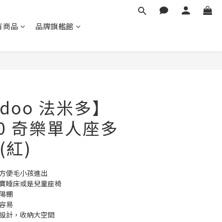
有商品
品牌旗艦館
立即購買
lidoo 法米多】
2.0 奇樂單人座多
(紅)
，方便毛小孩進出
寶寶睡床或是兒童座椅
陽棚
容易
袋設計，收納大空間