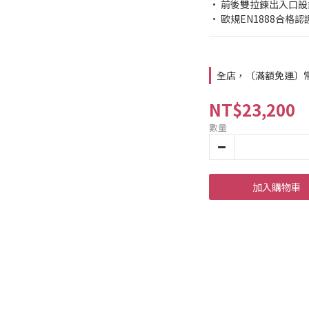
• 前後雙拉鍊出入口設
• 歐規EN1888合格
全店，〔滿額免運〕常溫
NT$23,200
數量
加入購物車