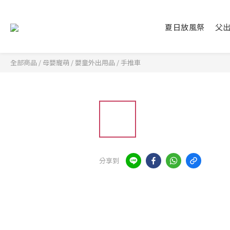
夏日放風祭
父
全部商品
/
母嬰寵萌
/
嬰童外出用品
/
手推車
分享到