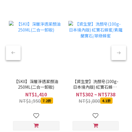
【SKII】深層淨透潔顏油
【資生堂】洗顏皂(100g-
250ML(二合一卸妝)
日本境內版) 紅寶石蜂蜜/
紫羅蘭寶石/翠綠蜂蜜
NT$1,410
NT$302 ~ NT$738
NT$1,950
NT$1,800
7.2折
4.1折