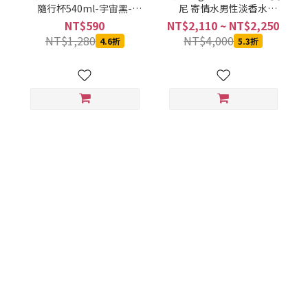
隨行杯540ml-宇宙黑-
尼 寄情水男性淡香水
SVCT-6540BA
100ML
NT$590
NT$2,110 ~ NT$2,250
NT$1,280
NT$4,000
4.6折
5.3折