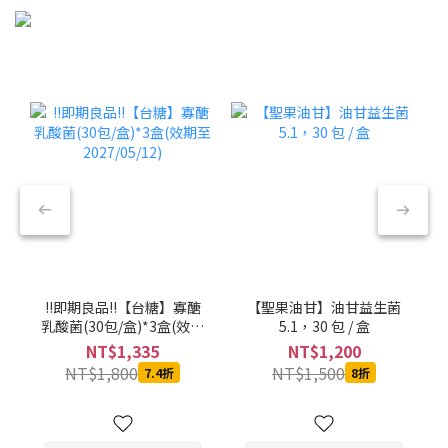
!!即期良品!!【台糖】寡醣
【聖果油甘】油甘益生菌
乳酸菌(30包/盒)*3盒(效期
5.1，30 包 / 盒
至2027/05/12)
NT$1,335
NT$1,200
NT$1,800
NT$1,500
7.4折
8折