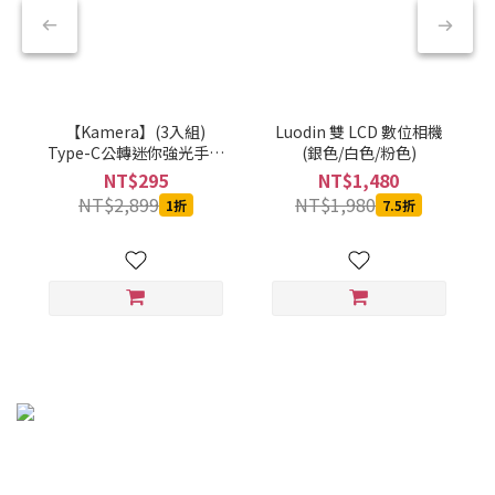
【Kamera】(3入組)
Luodin 雙 LCD 數位相機
Type-C公轉迷你強光手電
(銀色/白色/粉色)
筒-黑-CBPKAMFLAAL002
NT$295
NT$1,480
NT$2,899
NT$1,980
1折
7.5折