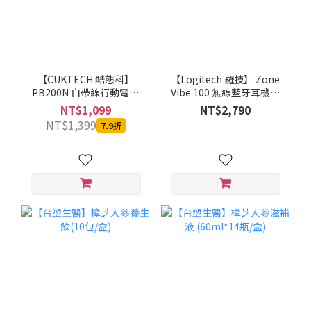
【CUKTECH 酷態科】
【Logitech 羅技】 Zone
PB200N 自帶線行動電源
Vibe 100 無線藍牙耳機麥
20000mAh-55W (銀白)-
克風(石墨灰/珍珠白/玫瑰
NT$1,099
NT$2,790
MOBCUKPOBOR046
粉)
NT$1,399
7.9折