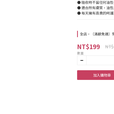
● 吸收時不留任何油
● 適合所有膚質，油
● 每天擁有高貴的呵護
全店，〔滿額免運〕常溫
NT$199
NT$
數量
加入購物車