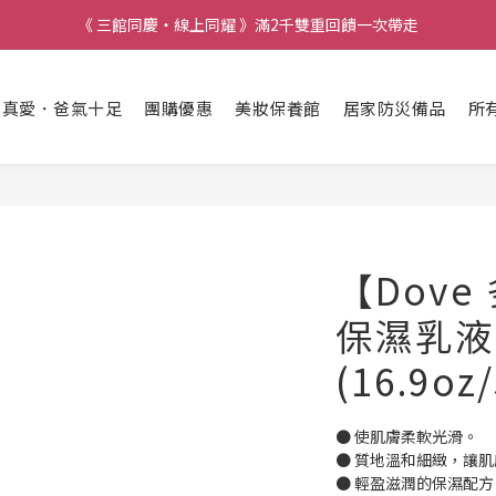
《 三館同慶・線上同耀 》滿2千雙重回饋一次帶走
出真愛．爸氣十足
團購優惠
美妝保養館
居家防災備品
所
【Dov
保濕乳液
(16.9oz
● 使肌膚柔軟光滑。
● 質地溫和細緻，讓
● 輕盈滋潤的保濕配方