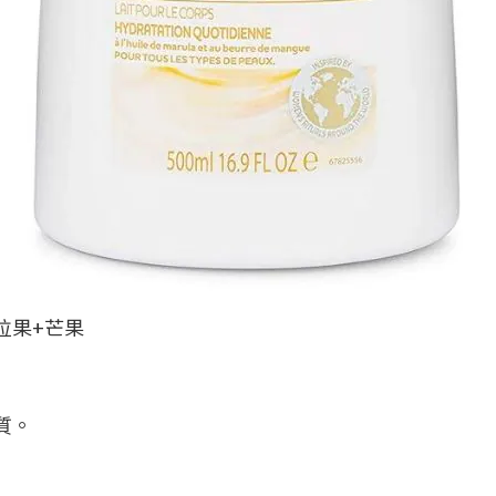
拉果+芒果
質
。