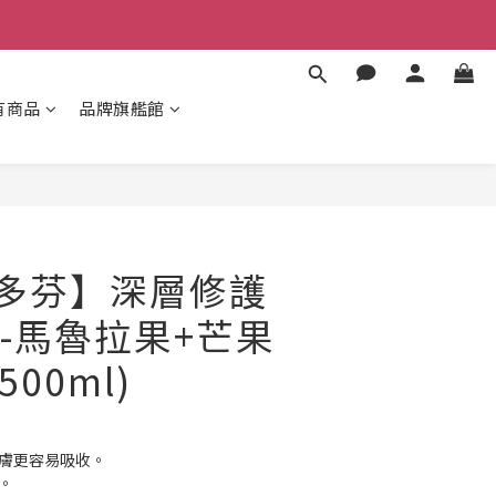
有商品
品牌旗艦館
立即購買
e 多芬】深層修護
-馬魯拉果+芒果
/500ml)
肌膚更容易吸收。
。