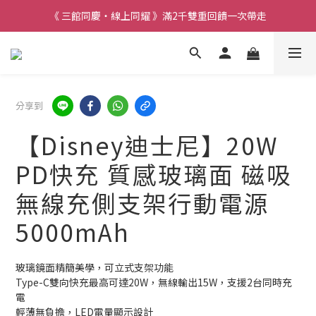
《 三館同慶・線上同耀 》滿2千雙重回饋一次帶走
分享到
【Disney迪士尼】20W
PD快充 質感玻璃面 磁吸
無線充側支架行動電源
5000mAh
玻璃鏡面精簡美學，可立式支架功能
Type-C雙向快充最高可達20W，無線輸出15W，支援2台同時充
電
輕薄無負擔，LED電量顯示設計