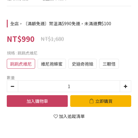
全店，〔滿額免運〕常溫滿$990免運，未滿運費$100
NT$990
NT$1,680
規格
: 跳跳虎維尼
跳跳虎維尼
維尼抱蜂蜜
史迪奇抱娃
三眼怪
數量
加入購物車
立即購買
加入追蹤清單