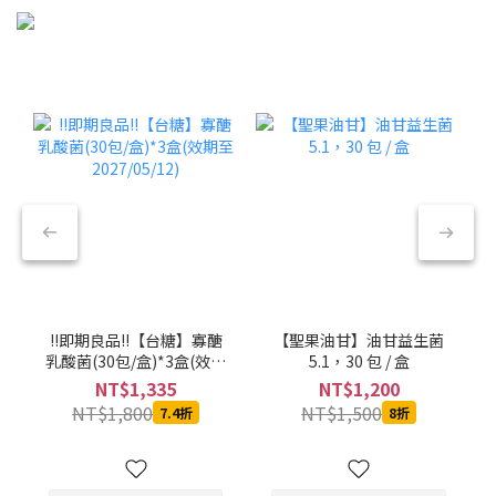
!!即期良品!!【台糖】寡醣
【聖果油甘】油甘益生菌
乳酸菌(30包/盒)*3盒(效期
5.1，30 包 / 盒
至2027/05/12)
NT$1,335
NT$1,200
NT$1,800
NT$1,500
7.4折
8折