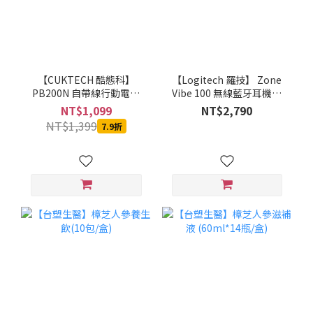
【CUKTECH 酷態科】
【Logitech 羅技】 Zone
PB200N 自帶線行動電源
Vibe 100 無線藍牙耳機麥
20000mAh-55W (銀白)-
克風(石墨灰/珍珠白/玫瑰
NT$1,099
NT$2,790
MOBCUKPOBOR046
粉)
NT$1,399
7.9折