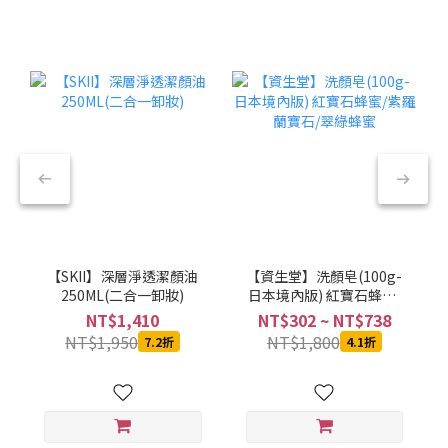
【SKII】深層淨透潔顏油
【資生堂】洗顏皂(100g-
250ML(二合一卸妝)
日本境內版) 紅寶石蜂蜜/
紫羅蘭寶石/翠綠蜂蜜
NT$1,410
NT$302 ~ NT$738
NT$1,950
NT$1,800
7.2折
4.1折