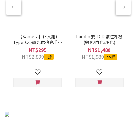
【Kamera】(3入組)
Luodin 雙 LCD 數位相機
Type-C公轉迷你強光手電
(銀色/白色/粉色)
筒-黑-CBPKAMFLAAL002
NT$295
NT$1,480
NT$2,899
NT$1,980
1折
7.5折