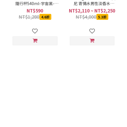
隨行杯540ml-宇宙黑-
尼 寄情水男性淡香水
SVCT-6540BA
100ML
NT$590
NT$2,110 ~ NT$2,250
NT$1,280
NT$4,000
4.6折
5.3折