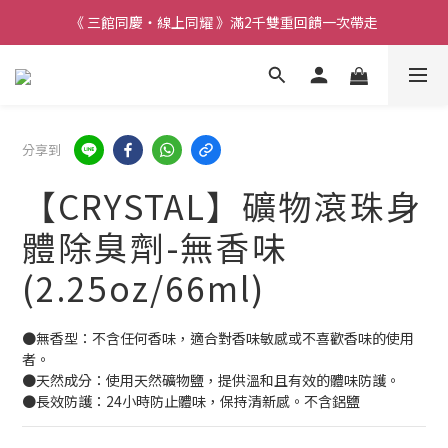
《 三館同慶・線上同耀 》滿2千雙重回饋一次帶走
分享到
【CRYSTAL】礦物滾珠身
體除臭劑-無香味
(2.25oz/66ml)
●無香型：不含任何香味，適合對香味敏感或不喜歡香味的使用
者。
●天然成分：使用天然礦物鹽，提供溫和且有效的體味防護。
●長效防護：24小時防止體味，保持清新感。不含鋁鹽