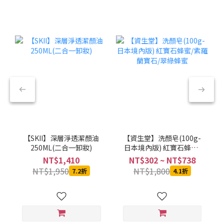
【SKII】深層淨透潔顏油
【資生堂】洗顏皂(100g-
250ML(二合一卸妝)
日本境內版) 紅寶石蜂蜜/
紫羅蘭寶石/翠綠蜂蜜
NT$1,410
NT$302 ~ NT$738
NT$1,950
NT$1,800
7.2折
4.1折