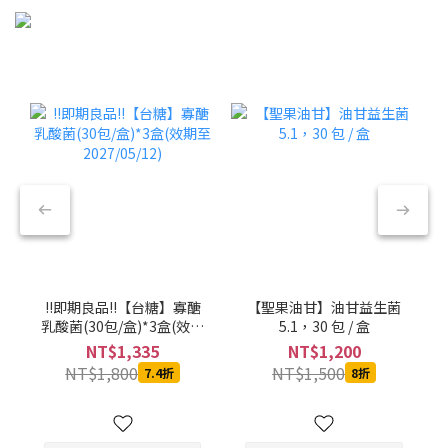
!!即期良品!!【台糖】寡醣
【聖果油甘】油甘益生菌
乳酸菌(30包/盒)*3盒(效期
5.1，30 包 / 盒
至2027/05/12)
NT$1,335
NT$1,200
NT$1,800
NT$1,500
7.4折
8折