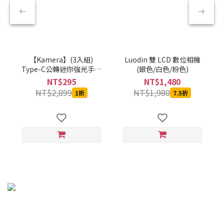
【Kamera】(3入組)
Luodin 雙 LCD 數位相機
Type-C公轉迷你強光手電
(銀色/白色/粉色)
筒-黑-CBPKAMFLAAL002
NT$295
NT$1,480
NT$2,899
NT$1,980
1折
7.5折