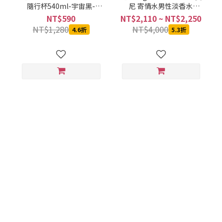
隨行杯540ml-宇宙黑-
尼 寄情水男性淡香水
SVCT-6540BA
100ML
NT$590
NT$2,110 ~ NT$2,250
NT$1,280
NT$4,000
4.6折
5.3折