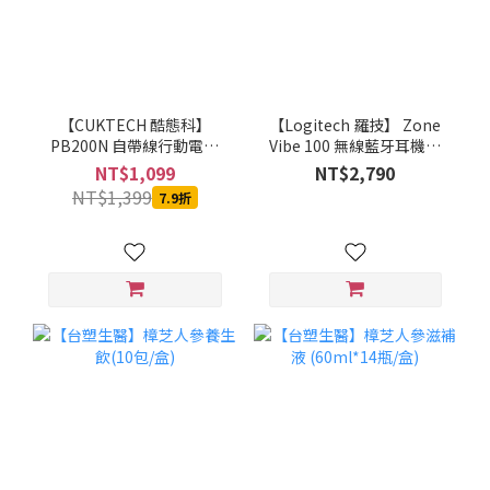
【CUKTECH 酷態科】
【Logitech 羅技】 Zone
PB200N 自帶線行動電源
Vibe 100 無線藍牙耳機麥
20000mAh-55W (銀白)-
克風(石墨灰/珍珠白/玫瑰
NT$1,099
NT$2,790
MOBCUKPOBOR046
粉)
NT$1,399
7.9折