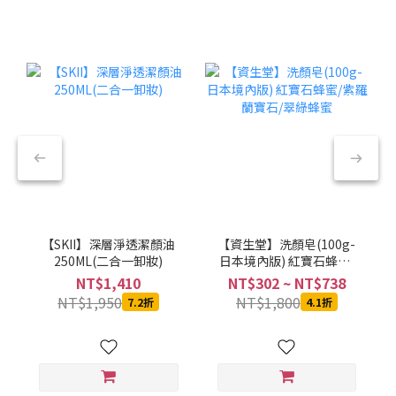
【SKII】深層淨透潔顏油
【資生堂】洗顏皂(100g-
250ML(二合一卸妝)
日本境內版) 紅寶石蜂蜜/
紫羅蘭寶石/翠綠蜂蜜
NT$1,410
NT$302 ~ NT$738
NT$1,950
NT$1,800
7.2折
4.1折