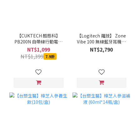
【CUKTECH 酷態科】
【Logitech 羅技】 Zone
PB200N 自帶線行動電源
Vibe 100 無線藍牙耳機麥
20000mAh-55W (銀白)-
克風(石墨灰/珍珠白/玫瑰
NT$1,099
NT$2,790
MOBCUKPOBOR046
粉)
NT$1,399
7.9折