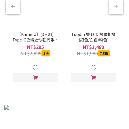
【Kamera】(3入組)
Luodin 雙 LCD 數位相機
Type-C公轉迷你強光手電
(銀色/白色/粉色)
筒-黑-CBPKAMFLAAL002
NT$295
NT$1,480
NT$2,899
NT$1,980
1折
7.5折