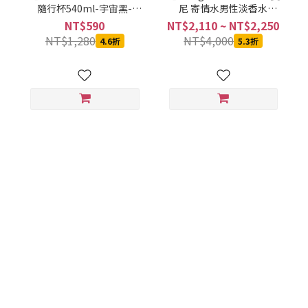
隨行杯540ml-宇宙黑-
尼 寄情水男性淡香水
SVCT-6540BA
100ML
NT$590
NT$2,110 ~ NT$2,250
NT$1,280
NT$4,000
4.6折
5.3折