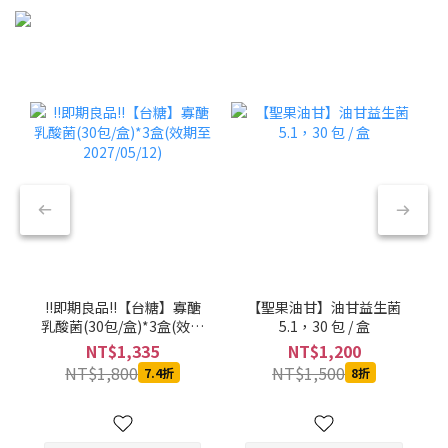
!!即期良品!!【台糖】寡醣
【聖果油甘】油甘益生菌
乳酸菌(30包/盒)*3盒(效期
5.1，30 包 / 盒
至2027/05/12)
NT$1,335
NT$1,200
NT$1,800
NT$1,500
7.4折
8折