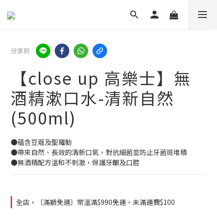
分享到
【close up 高樂士】無
酒精漱口水-清新自然
(500ml)
●蘊含豆蔻及聖羅勒
●帶來自然、長效的清新口氣，對抗細菌並防止牙菌斑堆積
●無酒精配方溫和不刺激，保護牙齦及口腔
全店，〔滿額免運〕常溫滿$990免運，未滿運費$100