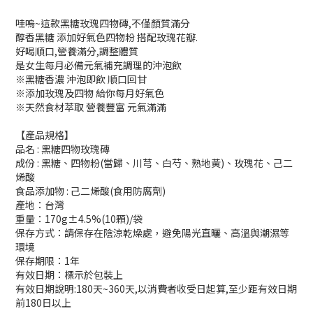
哇嗚~這款黑糖玫瑰四物磚,不僅顏質滿分
醇香黑糖 添加好氣色四物粉 搭配玫瑰花瓣.
好喝順口,營養滿分,調整體質
是女生每月必備元氣補充調理的沖泡飲
※黑糖香濃 沖泡即飲 順口回甘
※添加玫瑰及四物 給你每月好氣色
※天然食材萃取 營養豐富 元氣滿滿
【產品規格】
品名 : 黑糖四物玫瑰磚
成份 : 黑糖、四物粉(當歸、川芎、白芍、熟地黃)、玫瑰花、己二
烯酸
食品添加物 : 己二烯酸(食用防腐劑)
產地：台灣
重量：170g±4.5%(10顆)/袋
保存方式：請保存在陰涼乾燥處，避免陽光直曬、高溫與潮濕等
環境
保存期限：1年
有效日期：標示於包裝上
有效日期說明:180天~360天,以消費者收受日起算,至少距有效日期
前180日以上