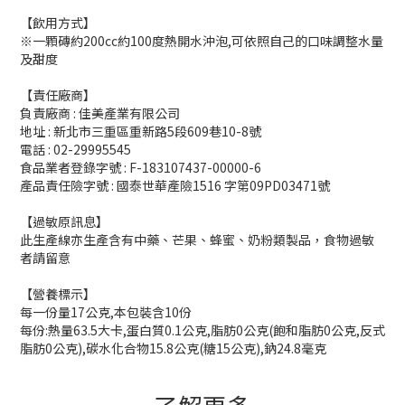
【飲用方式】
※一顆磚約200cc約100度熱開水沖泡,可依照自己的口味調整水量
及甜度
【責任廠商】
負責廠商 : 佳美產業有限公司
地址 : 新北市三重區重新路5段609巷10-8號
電話 : 02-29995545
食品業者登錄字號 : F-183107437-00000-6
產品責任險字號 : 國泰世華產險1516 字第09PD03471號
【過敏原訊息】
此生產線亦生產含有中藥、芒果、蜂蜜、奶粉類製品，食物過敏
者請留意
【營養標示】
每一份量17公克,本包裝含10份
每份:熱量63.5大卡,蛋白質0.1公克,脂肪0公克(飽和脂肪0公克,反式
脂肪0公克),碳水化合物15.8公克(糖15公克),鈉24.8毫克