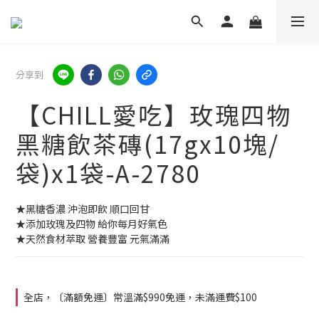
分享到
【CHILL愛吃】玫瑰四物
黑糖飲茶磚(17gx10塊/
袋)x1袋-A-2780
★黑糖香濃 沖泡即飲 順口回甘
★添加玫瑰及四物 給你每月好氣色
★天然食材萃取 營養豐富 元氣滿滿
全店，〔滿額免運〕常溫滿$990免運，未滿運費$100